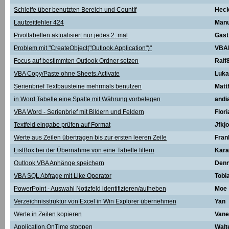
Schleife über benutzten Bereich und CountIf
Hec
Laufzeitfehler 424
Manu
Pivottabellen aktualisiert nur jedes 2. mal
Gast
Problem mit "CreateObject("Outlook.Application")"
VBA
Focus auf bestimmten Outlook Ordner setzen
Ralf
VBA Copy/Paste ohne Sheets.Activate
Luka
Serienbrief Textbausteine mehrmals benutzen
Matt
in Word Tabelle eine Spalte mit Währung vorbelegen
andi
VBA Word - Serienbrief mit Bildern und Feldern
Flori
Textfeld eingabe prüfen auf Format
Jfkjo
Werte aus Zeilen übertragen bis zur ersten leeren Zeile
Fran
ListBox bei der Übernahme von eine Tabelle filtern
Kar
Outlook VBA Anhänge speichern
Denn
VBA SQL Abfrage mit Like Operator
Tobi
PowerPoint - Auswahl Notizfeld identifizieren/aufheben
Moe
Verzeichnisstruktur von Excel in Win Explorer übernehmen
Yan
Werte in Zeilen kopieren
Vane
Application.OnTime stoppen
Walt