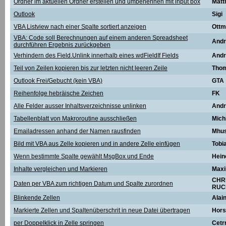
Ordner im aktuellen Ordner erstellen und umbenennen mit input box
Matt
Outlook
Sigi
VBA Listview nach einer Spalte sortiert anzeigen
Ottm
VBA: Code soll Berechnungen auf einem anderen Spreadsheet
Andr
durchführen Ergebnis zurückgeben
Verhindern des Field.Unlink innerhalb eines wdFieldIf Fields
Andr
Teil von Zeilen kopieren bis zur letzten nicht leeren Zeile
Tho
Outlook Frei/Gebucht (kein VBA)
GTA
Reihenfolge hebräische Zeichen
FK
Alle Felder ausser Inhaltsverzeichnisse unlinken
Andr
Tabellenblatt von Makroroutine ausschließen
Mich
Emailadressen anhand der Namen rausfinden
Mhu
Bild mit VBA aus Zelle kopieren und in andere Zelle einfügen
Tobi
Wenn bestimmte Spalte gewählt MsgBox und Ende
Hein
Inhalte vergleichen und Markieren
Max
CHR
Daten per VBA zum richtigen Datum und Spalte zurordnen
RUC
Blinkende Zellen
Alai
Markierte Zellen und Spaltenüberschrit in neue Datei übertragen
Hors
per Doppelklick in Zelle springen
Cetr