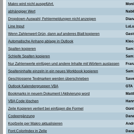
Makro wird nicht ausgeführt.
Moni
abhängiger Wert
Nabi
Dropdown-Auswahl; Fehlermeldungen nicht anzeigen
Dian
Line Input
LuLu
Wenn Zahlenwert Grün, dann auf anderes Blatt kopieren
Gast
Automatische Anhang ablage in Outlook
Kleo
Spalten kopieren
Sam
Schleife Spalten kopieren
Sam
Nur Zahlenwerte einfügen und andere Inhalte mit Wörtern auslassen
Fran
Spalteninhalte einzeln in ein neues Workbook kopieren
Sam
Geschlossene Textmarken werden überschrieben
Sav
Outlook Kalendergruppen VBA
GTA
Bookmarks in neuem Dokument I Aktivierung word
Matt
VBA Code löschen
Han
Zeile Kopieren verliert bei einfügen die Formel
Günt
Codeergänzung
Dan
Kopfzeile per Makro aktualisieren
Andr
Font.ColorIndex in Zelle
Dan