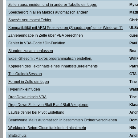
Zeilen auschneiden und in anderer Tabelle einfügen.
Myr
Speicherort in allen Makros automatisch ändern
Matt
SaveAs verursacht Fehler
Chri
Kompatibilität mit ARM Prozessoren (Snapdragon) unter Windows 11
ULS
Zahleneingabe in Zelle über VBA berechnen
gues
Fehler in VBA-Code / Dir-Funktion
Paul
Stunden zusammenfassen
Bea
Excel-Sheet mit Makros programmatisch erstellen.
Will 
Kopieren des Textinhalts eines Inhaltssteuerelements
Patr
ThisOutlookSession
GTA
Formel in Zelle einfügen
Tine
Hyperlink einfügen
Wal
DropDown mittels VBA
Tine
Drop Down Zelle von Blatt B auf Blatt A kopieren
Klau
Laufzeitfehler bei Pivot Erstellung
Andr
Beantworte Mails automatisch in bestimmten Ordner verschieben
Domi
Workbook_BeforeClose funktioniert nicht mehr
Nils
Blattschutz
Andr