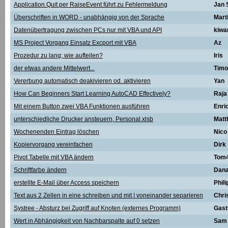
Application.Quit per RaiseEvent führt zu Fehlermeldung
Jan 
Überschriften in WORD - unabhängig von der Sprache
Mart
Datenübertragung zwischen PCs nur mit VBA und API
kiwa
MS Project Vorgang Einsatz Excport mit VBA
Az
Prozedur zu lang; wie aufteilen?
Iris
der etwas andere Mittelwert...
Timo
Vererbung automatisch deakivieren od. aktivieren
Yan
How Can Beginners Start Learning AutoCAD Effectively?
Raja
Mit einem Button zwei VBA Funktionen ausführen
Enri
unterschiedliche Drucker ansteuern, Personal.xlsb
Matt
Wochenenden Eintrag löschen
Nico
Kopiervorgang vereinfachen
Dirk
Pivot Tabelle mit VBA ändern
Tom
Schriftfarbe ändern
Dan
erstellte E-Mail über Access speichern
Phili
Text aus 2 Zellen in eine schreiben und mit | voneinander separieren
Chris
Systree - Absturz bei Zugriff auf Knoten (externes Programm)
Gast
Wert in Abhängigkeit von Nachbarspalte auf 0 setzen
Sam