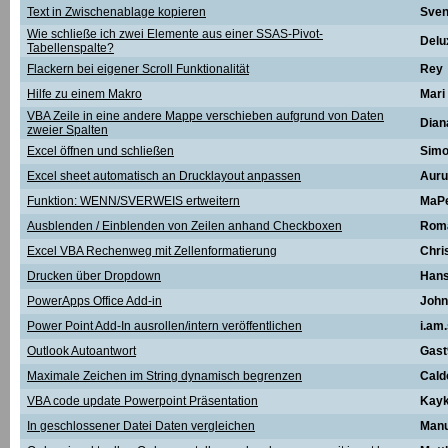
Text in Zwischenablage kopieren
Sve
Wie schließe ich zwei Elemente aus einer SSAS-Pivot-
Delu
Tabellenspalte?
Flackern bei eigener Scroll Funktionalität
Rey
Hilfe zu einem Makro
Mari
VBA Zeile in eine andere Mappe verschieben aufgrund von Daten
Dian
zweier Spalten
Excel öffnen und schließen
Sim
Excel sheet automatisch an Drucklayout anpassen
Aur
Funktion: WENN/SVERWEIS ertweitern
MaP
Ausblenden / Einblenden von Zeilen anhand Checkboxen
Rom
Excel VBA Rechenweg mit Zellenformatierung
Chri
Drucken über Dropdown
Hans 
PowerApps Office Add-in
John
Power Point Add-In ausrollen/intern veröffentlichen
i.am
Outlook Autoantwort
Gast
Maximale Zeichen im String dynamisch begrenzen
Cald
VBA code update Powerpoint Präsentation
Kay
In geschlossener Datei Daten vergleichen
Manu