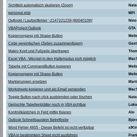
Sichtfeld automatisch skalieren (Zoom)
Nata
personal.xlsb
MPi
Outlookl / Laufzeitfehler '-2147221239 (80040109)'
Nino
VBAProject Outlook
GTA
Kopiervorgang mit Shape-Button
Meli
Code vereinfachen (Zellen zusammenfügen)
Gast
Makro Kopf und Fußzeile übertragen
Tho
Excel VBA - Wecjsel in den Haltemodus nich möglich
Mac
Tabelle mit CommandButton kopieren
Meli
Kopiervorgang mit Shape-Button
Meli
Markierungen ersetzen
Mart
Worksheets kopieren und als Email versenden
Mac
Toggle Button nach click ausblenden oder löschen
Natal
Gelöschte Tabellenblätter noch in VBA sichtbar
Luka
Kontrollkästchen in Feld mittig fixieren
Alo
Outlook Schnellbaustein Betreffzeile
Björ
Word Fehler 4605 - Dieser Befehl ist nicht verfügbar
xlKi
VBA in bestimmtem Sheet nicht ausführen
Fran