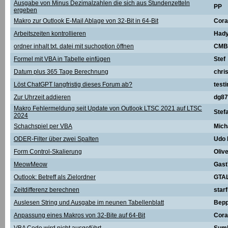
Ausgabe von Minus Dezimalzahlen die sich aus Stundenzetteln
PP
ergeben
Makro zur Outlook E-Mail Ablage von 32-Bit in 64-Bit
Cora
Arbeitszeiten kontrollieren
Had
ordner inhalt txt. datei mit suchoption öffnen
CMB
Formel mit VBA in Tabelle einfügen
Stef
Datum plus 365 Tage Berechnung
chri
Löst ChatGPT langfristig dieses Forum ab?
testi
Zur Uhrzeit addieren
dg87
Makro Fehlermeldung seit Update von Outlook LTSC 2021 auf LTSC
Stef
2024
Schachspiel per VBA
Mich
ODER-Filter über zwei Spalten
Udo
Form Control-Skalierung
Oliv
MeowMeow
Gast
Outlook: Betreff als Zielordner
GTA
Zeitdifferenz berechnen
star
Auslesen String und Ausgabe im neunen Tabellenblatt
Bepp
Anpassung eines Makros von 32-Bite auf 64-Bit
Cora