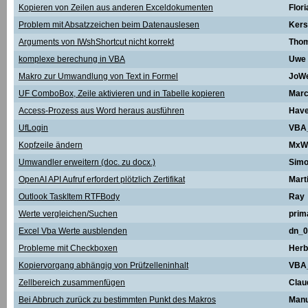
Kopieren von Zeilen aus anderen Exceldokumenten
Flori
Problem mit Absatzzeichen beim Datenauslesen
Kers
Arguments von IWshShortcut nicht korrekt
Tho
komplexe berechung in VBA
Uwe
Makro zur Umwandlung von Text in Formel
JoW
UF ComboBox, Zeile aktivieren und in Tabelle kopieren
Mar
Access-Prozess aus Word heraus ausführen
Hav
UfLogin
VBA
Kopfzeile ändern
MxW
Umwandler erweitern (doc. zu docx.)
Sim
OpenAI API Aufruf erfordert plötzlich Zertifikat
Mart
Outlook TaskItem RTFBody
Ray
Werte vergleichen/Suchen
prim
Excel Vba Werte ausblenden
dn_0
Probleme mit Checkboxen
Herb
Kopiervorgang abhängig von Prüfzelleninhalt
VBA
Zellbereich zusammenfügen
Clau
Bei Abbruch zurück zu bestimmten Punkt des Makros
Manu