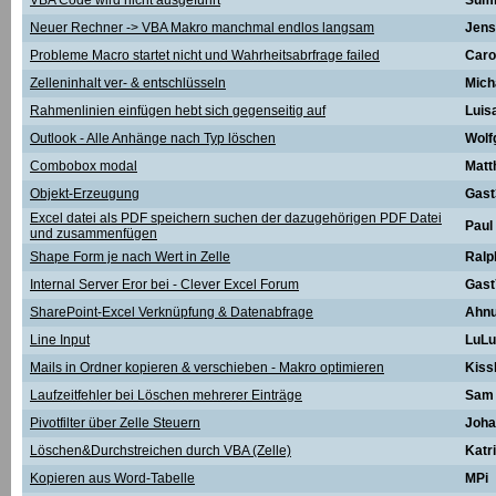
VBA Code wird nicht ausgeführt
Sum
Neuer Rechner -> VBA Makro manchmal endlos langsam
Jens
Probleme Macro startet nicht und Wahrheitsabrfrage failed
Caro
Zelleninhalt ver- & entschlüsseln
Mich
Rahmenlinien einfügen hebt sich gegenseitig auf
Luis
Outlook - Alle Anhänge nach Typ löschen
Wolf
Combobox modal
Matt
Objekt-Erzeugung
Gast
Excel datei als PDF speichern suchen der dazugehörigen PDF Datei
Paul
und zusammenfügen
Shape Form je nach Wert in Zelle
Ralp
Internal Server Eror bei - Clever Excel Forum
Gast
SharePoint-Excel Verknüpfung & Datenabfrage
Ahnu
Line Input
LuLu
Mails in Ordner kopieren & verschieben - Makro optimieren
Kiss
Laufzeitfehler bei Löschen mehrerer Einträge
Sam
Pivotfilter über Zelle Steuern
Joha
Löschen&Durchstreichen durch VBA (Zelle)
Katr
Kopieren aus Word-Tabelle
MPi