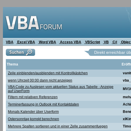
VBA
Excel VBA
Word VBA
Access VBA
VBScript
VB
C#
Objec
Direkt erreichbar ü
Thema
Eröff
Zeile einblenden/ausblenden mit Kontrollkästchen
vani
wenn Uhrzeit 00:00 dann nicht anzeigen
vba_
VBA Code zu Auslesen vom aktuellen Status aus Tabelle - Anzeige
MV1
auf UserForm
Filtern mit relativen Referenzen
meha
Terminerfassung in Outlook mit Kontaktdaten
Ach
Monats Kalender über Userform
Bene
Ostersonntag korrekt berechnen
xlKi
Mehrere Spalten sortieren und in einer Zelle zusammenfuegen
Timo