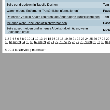
Zeile per dropdown in Tabelle löschen
Tom
Warnmeldung Entfernung "Persönliche Informationen"
Paul
Daten von Zeile in Spalte kopieren und Änderungen zurück schreiben
Tom
Meldung wenn Tabellenblatt nicht vorhanden
Gast
Zeile ausschneiden und in neues Arbeitsblatt einfügen, wenn
Mich
Bedingung erfüllt
1
2
3
4
5
6
7
8
9
10
11
12
13
14
15
16
17
18
19
20
21
22
23
24
25
26
27
28
29
60
61
62
63
64
65
66
67
68
69
70
71
72
73
74
75
76
77
78
79
80
81
82
83
84
© 2011
itatService
|
Impressum