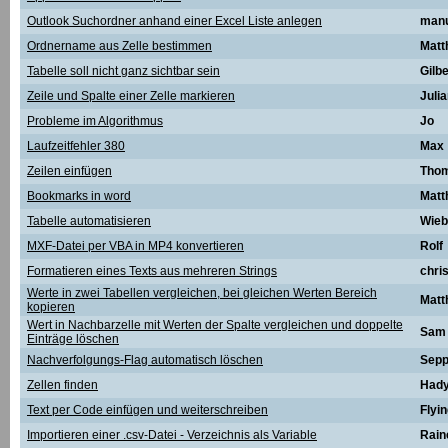
Outlook Suchordner anhand einer Excel Liste anlegen
manu
Ordnername aus Zelle bestimmen
Matt
Tabelle soll nicht ganz sichtbar sein
Gilbe
Zeile und Spalte einer Zelle markieren
Juli
Probleme im Algorithmus
Jo
Laufzeitfehler 380
Max
Zeilen einfügen
Tho
Bookmarks in word
Matt
Tabelle automatisieren
Wieb
MXF-Datei per VBA in MP4 konvertieren
Rolf
Formatieren eines Texts aus mehreren Strings
chri
Werte in zwei Tabellen vergleichen, bei gleichen Werten Bereich
Matt
kopieren
Wert in Nachbarzelle mit Werten der Spalte vergleichen und doppelte
Sam
Einträge löschen
Nachverfolgungs-Flag automatisch löschen
Sep
Zellen finden
Had
Text per Code einfügen und weiterschreiben
Flyi
Importieren einer .csv-Datei - Verzeichnis als Variable
Rain