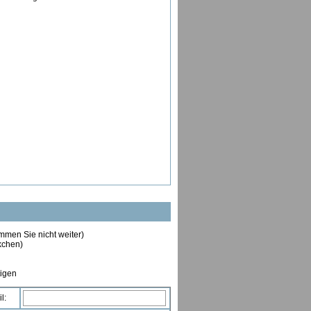
ommen Sie nicht weiter)
ckchen)
tigen
l: