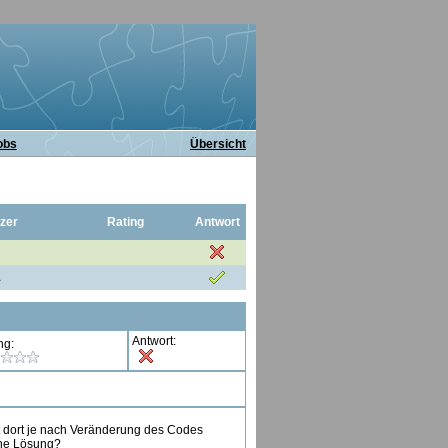
obs
Übersicht
zer
Rating
Antwort
1
Antwort:
ng:
ht dort je nach Veränderung des Codes
ine Lösung?