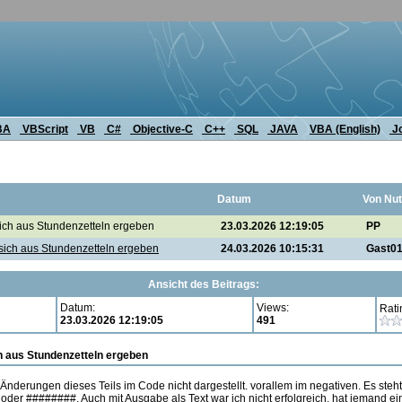
BA
VBScript
VB
C#
Objective-C
C++
SQL
JAVA
VBA (English)
J
Datum
Von Nut
ch aus Stundenzetteln ergeben
23.03.2026 12:19:05
PP
sich aus Stundenzetteln ergeben
24.03.2026 10:15:31
Gast0
Ansicht des Beitrags:
Datum:
Views:
Rati
23.03.2026 12:19:05
491
h aus Stundenzetteln ergeben
nderungen dieses Teils im Code nicht dargestellt. vorallem im negativen. Es ste
der ########. Auch mit Ausgabe als Text war ich nicht erfolgreich. hat jemand e