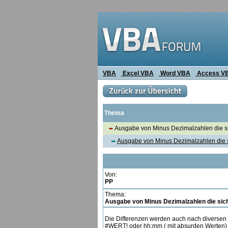
VBA
Excel VBA
Word VBA
Access V
Thema
Ausgabe von Minus Dezimalzahlen die si
Ausgabe von Minus Dezimalzahlen die 
Von:
PP
Thema:
Ausgabe von Minus Dezimalzahlen die sic
Die Differenzen werden auch nach diversen Ä
#WERT! oder hh:mm ( mit absurden Werten) o