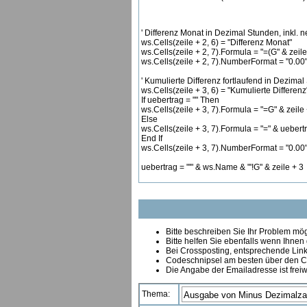
' Differenz Monat in Dezimal Stunden, inkl. n
ws.Cells(zeile + 2, 6) = "Differenz Monat"
ws.Cells(zeile + 2, 7).Formula = "=(G" & zeile
ws.Cells(zeile + 2, 7).NumberFormat = "0.00
' Kumulierte Differenz fortlaufend in Dezima
ws.Cells(zeile + 3, 6) = "Kumulierte Differenz
If uebertrag = "" Then
ws.Cells(zeile + 3, 7).Formula = "=G" & zeile
Else
ws.Cells(zeile + 3, 7).Formula = "=" & uebert
End If
ws.Cells(zeile + 3, 7).NumberFormat = "0.00
uebertrag = "'" & ws.Name & "'!G" & zeile + 3
Bitte beschreiben Sie Ihr Problem mögl
Bitte helfen Sie ebenfalls wenn Ihnen
B
ei Crossposting, entsprechende Link
Codeschnipsel am besten über den Co
Die Angabe der Emailadresse ist freiw
Thema: