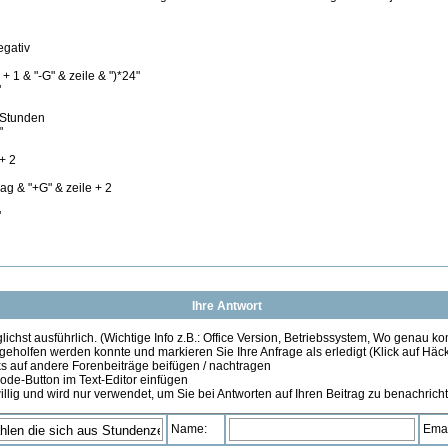
egativ
 + 1 & "-G" & zeile & ")*24"
"
l Stunden
"
 + 2
rag & "+G" & zeile + 2
"
Ihre Antwort
ichst ausführlich. (Wichtige Info z.B.: Office Version, Betriebssystem, Wo genau k
 geholfen werden konnte und markieren Sie Ihre Anfrage als erledigt (Klick auf Hä
s auf andere Forenbeiträge beifügen / nachtragen
de-Button im Text-Editor einfügen
illig und wird nur verwendet, um Sie bei Antworten auf Ihren Beitrag zu benachrich
Name:
Emai