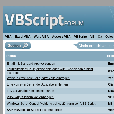
VBA
Excel VBA
Word VBA
Access VBA
VBScript
VB
C#
Objec
Direkt erreichbar über:
Thema
Eröf
Email mit Standard-App versenden
Em
Laufzeitfehler 91: Objektvariable oder With-Blockvariable nicht
ws-
festgelegt
Werte in erste freie Zeile, bzw. Zelle eintragen
Yan
Eine von zwei 0en in der Ausgabe entfernen
Oliv
Fritzfax verzögert minimiert starten
Kla
VBA Skript Sichern von Anhängen
VBA
Windows Script Control Meldung bei Ausführung von VBS-Script
MS
SAP VBScript für Soll-/Istkostenabgleich
VBN