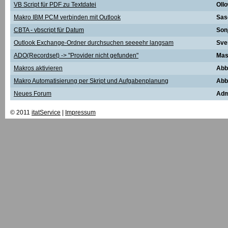
VB Script für PDF zu Textdatei
Oll
Makro IBM PCM verbinden mit Outlook
Sas
CBTA - vbscript für Datum
Son
Outlook Exchange-Ordner durchsuchen seeeehr langsam
Sve
ADO(Recordset) -> "Provider nicht gefunden"
Ma
Makros aktivieren
Abb
Makro Automatisierung per Skript und Aufgabenplanung
Abb
Neues Forum
Adm
© 2011
itatService
|
Impressum