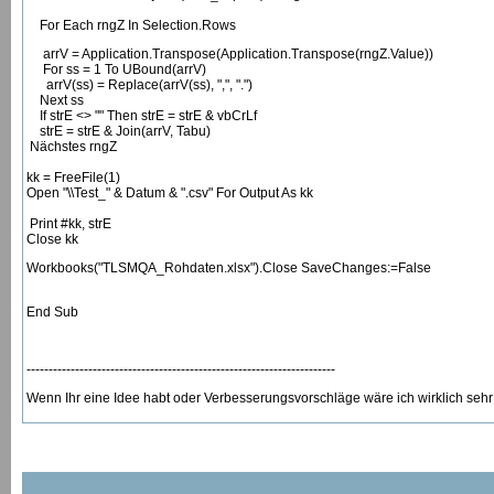
For Each rngZ In Selection.Rows
arrV = Application.Transpose(Application.Transpose(rngZ.Value))
For ss = 1 To UBound(arrV)
arrV(ss) = Replace(arrV(ss), ",", ".")
Next ss
If strE <> "" Then strE = strE & vbCrLf
strE = strE & Join(arrV, Tabu)
Nächstes rngZ
kk = FreeFile(1)
Open "\\Test_" & Datum & ".csv" For Output As kk
Print #kk, strE
Close kk
Workbooks("TLSMQA_Rohdaten.xlsx").Close SaveChanges:=False
End Sub
----------------------------------------------------------------------
Wenn Ihr eine Idee habt oder Verbesserungsvorschläge wäre ich wirklich sehr