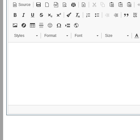
Source
Styles
Format
Font
Size