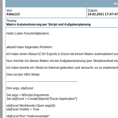
An
Von:
Datum:
Abba123
16.02.2021 17:47:47
Thema:
Makro Automatisierung per Skript und Aufgabenplanung
Hallo Liebe Forummitgliedern,
aktuell habe folgendes Problem:
Ich habe einen Ablauf (CSV Export) in Excel mit einem Makro automatisiert und
Nun möchte ich dieses Makro mit der Aufgabenplanung (per Skript/exe/bat/ etc
Ich habe bereits ein Skript im Internet gefunden und versucht, es zu implementie
Dies ist das VBS-Skript:
--------------------------------------------------------------------
Dim args, objExcel
Set args = WScript.Arguments
Set objExcel = CreateObjects("Excel.Application")
objExcel.Workbooks.Open args(0)
objExcel.Visible = True
objExcel.Run "makroexample"