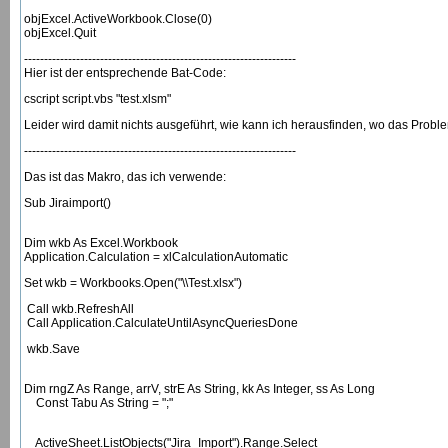
objExcel.ActiveWorkbook.Close(0)
objExcel.Quit
--------------------------------------------------------------------
Hier ist der entsprechende Bat-Code:
cscript script.vbs "test.xlsm"
Leider wird damit nichts ausgeführt, wie kann ich herausfinden, wo das Proble
--------------------------------------------------------------------
Das ist das Makro, das ich verwende:
Sub Jiraimport()
Dim wkb As Excel.Workbook
Application.Calculation = xlCalculationAutomatic
Set wkb = Workbooks.Open("\\Test.xlsx")
Call wkb.RefreshAll
Call Application.CalculateUntilAsyncQueriesDone
wkb.Save
Dim rngZ As Range, arrV, strE As String, kk As Integer, ss As Long
Const Tabu As String = ";"
ActiveSheet.ListObjects("Jira_Import").Range.Select