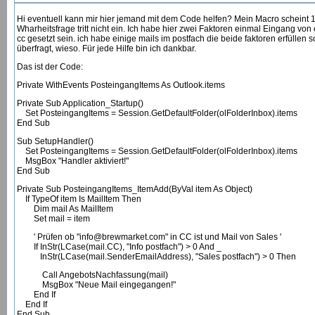
Hi eventuell kann mir hier jemand mit dem Code helfen? Mein Macro scheint 1.
Wharheitsfrage tritt nicht ein. Ich habe hier zwei Faktoren einmal Eingang v
cc gesetzt sein. ich habe einige mails im postfach die beide faktoren erfüllen
überfragt, wieso. Für jede Hilfe bin ich dankbar.
Das ist der Code:
Private WithEvents PosteingangItems As Outlook.items
Private Sub Application_Startup()
Set PosteingangItems = Session.GetDefaultFolder(olFolderInbox).items
End Sub
Sub SetupHandler()
Set PosteingangItems = Session.GetDefaultFolder(olFolderInbox).items
MsgBox "Handler aktiviert!"
End Sub
Private Sub PosteingangItems_ItemAdd(ByVal item As Object)
If TypeOf item Is MailItem Then
Dim mail As MailItem
Set mail = item
' Prüfen ob "info@brewmarket.com" in CC ist und Mail von Sales '
If InStr(LCase(mail.CC), "Info postfach") > 0 And _
InStr(LCase(mail.SenderEmailAddress), "Sales postfach") > 0 Then
Call AngebotsNachfassung(mail)
MsgBox "Neue Mail eingegangen!"
End If
End If
End Sub