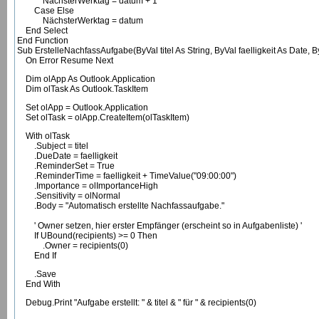
NächsterWerktag = datum + 1
Case Else
NächsterWerktag = datum
End Select
End Function
Sub ErstelleNachfassAufgabe(ByVal titel As String, ByVal faelligkeit As Date, B
On Error Resume Next
Dim olApp As Outlook.Application
Dim olTask As Outlook.TaskItem
Set olApp = Outlook.Application
Set olTask = olApp.CreateItem(olTaskItem)
With olTask
.Subject = titel
.DueDate = faelligkeit
.ReminderSet = True
.ReminderTime = faelligkeit + TimeValue("09:00:00")
.Importance = olImportanceHigh
.Sensitivity = olNormal
.Body = "Automatisch erstellte Nachfassaufgabe."
' Owner setzen, hier erster Empfänger (erscheint so in Aufgabenliste) '
If UBound(recipients) >= 0 Then
.Owner = recipients(0)
End If
.Save
End With
Debug.Print "Aufgabe erstellt: " & titel & " für " & recipients(0)