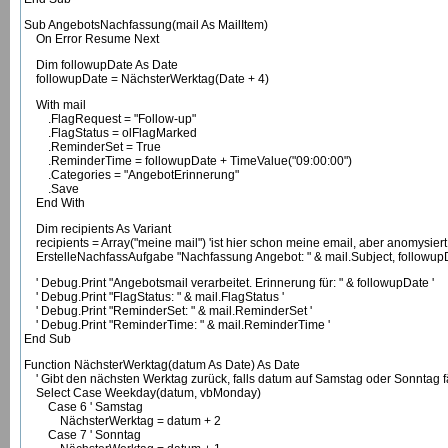
Sub AngebotsNachfassung(mail As MailItem)
On Error Resume Next
Dim followupDate As Date
followupDate = NächsterWerktag(Date + 4)
With mail
.FlagRequest = "Follow-up"
.FlagStatus = olFlagMarked
.ReminderSet = True
.ReminderTime = followupDate + TimeValue("09:00:00")
.Categories = "AngebotErinnerung"
.Save
End With
Dim recipients As Variant
recipients = Array("meine mail") 'ist hier schon meine email, aber anomysiert
ErstelleNachfassAufgabe "Nachfassung Angebot: " & mail.Subject, followupD
' Debug.Print "Angebotsmail verarbeitet. Erinnerung für: " & followupDate '
' Debug.Print "FlagStatus: " & mail.FlagStatus '
' Debug.Print "ReminderSet: " & mail.ReminderSet '
' Debug.Print "ReminderTime: " & mail.ReminderTime '
End Sub
Function NächsterWerktag(datum As Date) As Date
' Gibt den nächsten Werktag zurück, falls datum auf Samstag oder Sonntag fäl
Select Case Weekday(datum, vbMonday)
Case 6 ' Samstag
NächsterWerktag = datum + 2
Case 7 ' Sonntag