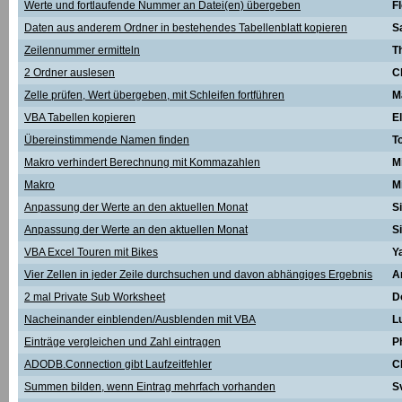
Werte und fortlaufende Nummer an Datei(en) übergeben
F
Daten aus anderem Ordner in bestehendes Tabellenblatt kopieren
S
Zeilennummer ermitteln
T
2 Ordner auslesen
C
Zelle prüfen, Wert übergeben, mit Schleifen fortführen
M
VBA Tabellen kopieren
E
Übereinstimmende Namen finden
T
Makro verhindert Berechnung mit Kommazahlen
M
Makro
M
Anpassung der Werte an den aktuellen Monat
S
Anpassung der Werte an den aktuellen Monat
S
VBA Excel Touren mit Bikes
Y
Vier Zellen in jeder Zeile durchsuchen und davon abhängiges Ergebnis
A
2 mal Private Sub Worksheet
D
Nacheinander einblenden/Ausblenden mit VBA
L
Einträge vergleichen und Zahl eintragen
Ph
ADODB.Connection gibt Laufzeitfehler
C
Summen bilden, wenn Eintrag mehrfach vorhanden
S