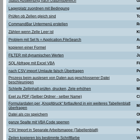
Status Auswertung nach Datumsbereich
G
Lagerplatz zuordnen mit Bedingung
w
Prüfen ob Zellen gleich sind
T
CommandBar Untermenü erstellen
R
Zählen wenn Zelle Leer ist
K
Problem mit Set fs = Application.FileSearch
A
kopieren einer Formel
St
FILTER mit dynamischen Werten
J
SQL Abfrage mit Excel VBA
F
nach CSV import Umlaute falsch Übertragen
P
Prozess beim auslesen von Daten aus geschlossener Datei
D
beschleunigen
Schleife Zellinhalt prüfen, drucken, Zele erhöhen
M
Exel zu PDF (Selber Ordner - selber Name)
C
Formulardaten per „Knopfdruck“ fortlaufend in ein weiteres Tabellenblatt
M
übertragen
Datei als csv speichern
O
ganze Spalte mit VBA Code sperren
M
CSV Import in Separate Arbeitsmappe (Tabellenblatt)
P
Zeilen kopieren bis bestimmte Schriftfarbe
V