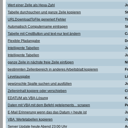
Wert einer Zelle als Hexa-Zahl
J
Tabelle durchsuchen und ganze Zeile kopieren
S
URLDownloadToFile generiert Fehler
T
Automatisch Computername eintragen
S
Tabelle mit CmdButton und text-nur text ändern
C
Flexible Pfadangabe
D
Intelligente Tabellen
J
Intelligente Tabellen
J
ganze Zeile in nächste freie Zeile einfügen
N
bestimmten Zellenbereich in anderes Arbeitsblatt kopieren
F
Levelausgabe
L
gewünschte Spalte suchen und ausfüllen
J
Zelleninhalt kopiere oder verschieben
C
EDATUM als VBA-Lösung
K
Daten mit VBA mit dem Befehl getelements... scrapen
P
E-Mail Erinnerung wenn das das Datum = heute ist
J
VBA: Wertetabellen kopieren
J
Server Update heute Abend 23:00 Uhr
A