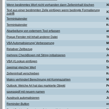
Wenn bestimmtes Wort nicht vorhanden dann Zelleninhalt löschen
X
Text aus einer bestimmten Zelle einfügen wenn bedingte Formatierung
X
zutrifft
Terminkalender
K
Terminkalender
K
Abarbeitung von externem Tool erfassen
a
Popup Fenster mit Inhalt anderer Datei
T
VBA Automatisierung/ Verbesserung
M
Relativer Zellbezug
G
mehrere CheckBoxen mit String initialisieren
J
VBA VLookup einfügen
E
zweimal gleicher Wert
S
Zelleninhalt verschieben
K
Makro verhindert Berechnung mit Kommazahlen
M
Outlook: Welche Art hat das markierte Objekt
P
saveaspdf mit neuem namen
A
Ausdruck automatisieren
J
Reminder-Button
x