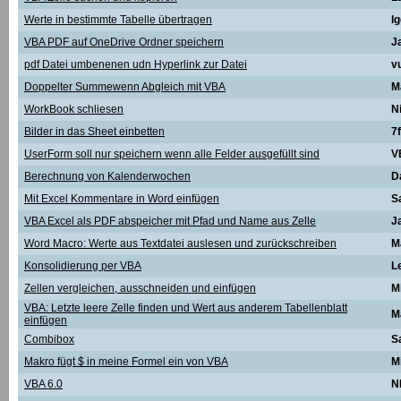
Werte in bestimmte Tabelle übertragen
I
VBA PDF auf OneDrive Ordner speichern
J
pdf Datei umbenenen udn Hyperlink zur Datei
v
Doppelter Summewenn Abgleich mit VBA
M
WorkBook schliesen
N
Bilder in das Sheet einbetten
7f
UserForm soll nur speichern wenn alle Felder ausgefüllt sind
V
Berechnung von Kalenderwochen
D
Mit Excel Kommentare in Word einfügen
S
VBA Excel als PDF abspeicher mit Pfad und Name aus Zelle
J
Word Macro: Werte aus Textdatei auslesen und zurückschreiben
M
Konsolidierung per VBA
L
Zellen vergleichen, ausschneiden und einfügen
M
VBA: Letzte leere Zelle finden und Wert aus anderem Tabellenblatt
M
einfügen
Combibox
S
Makro fügt $ in meine Formel ein von VBA
M
VBA 6.0
N