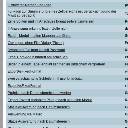
Listbox mit Namen und Pfad
p
Funktion zur Summierung eines Zellbereichs mit Berücksichtigung der
T
Mwst ab Betrag X
Zeile Spliten und im Anschluss format zeitwert zuweisen
R
If-Anweisung erkennt Text in Zelle nicht
d
Excel - Modul in allen Mappen ausführen
G
Csv Import ohne File.Dialog (Picker)
P
Dwonload File from Url mit Password
K
Excel Com AddIn hindert am schließen
Ph
Bilder in einem Tabellenblatt zentriert im Bildschirm vergrößern
F
ExportAsFixedFormat
r
zwei verschachtelte Schleifen mit userform-button
r
ExportAsFixedFormat
r
Projekte nach Datumsbereich auswerten
G
Export Csv mit Variablen Pfad je nach aktuellen Monat
R
Status Auswertung nach Datumsbereich
G
Auswertung via Makro
G
Status Auswertung nach Datumsbereich
G