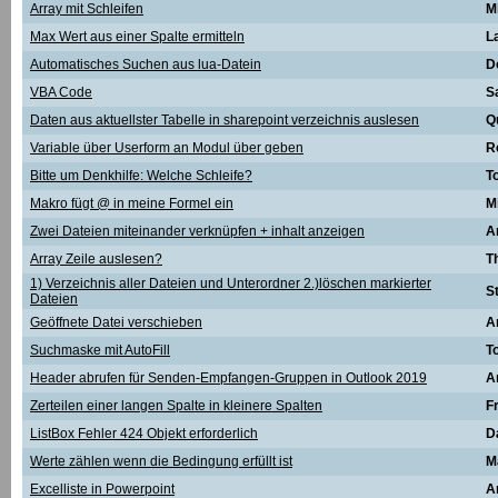
Array mit Schleifen
M
Max Wert aus einer Spalte ermitteln
L
Automatisches Suchen aus lua-Datein
D
VBA Code
S
Daten aus aktuellster Tabelle in sharepoint verzeichnis auslesen
Q
Variable über Userform an Modul über geben
R
Bitte um Denkhilfe: Welche Schleife?
T
Makro fügt @ in meine Formel ein
M
Zwei Dateien miteinander verknüpfen + inhalt anzeigen
A
Array Zeile auslesen?
T
1) Verzeichnis aller Dateien und Unterordner 2.)löschen markierter
St
Dateien
Geöffnete Datei verschieben
A
Suchmaske mit AutoFill
T
Header abrufen für Senden-Empfangen-Gruppen in Outlook 2019
A
Zerteilen einer langen Spalte in kleinere Spalten
F
ListBox Fehler 424 Objekt erforderlich
D
Werte zählen wenn die Bedingung erfüllt ist
M
Excelliste in Powerpoint
A