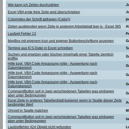
Wie kann ich Zeilen durchzählen
J
Excel VBA erste freie Zeile wird überschrieben
J
Colorindex der Schrift abfragen (Cells())
j
Zeilen ausblenden wenn Zelle in anderem Arbeitsblatt leer is - Excel 365
A
Laufzeit Fehler 13
P
MsgBox mit eigenem Icon und eigener Buttonbeschriftung anzeigen
G
Termine aus ICS-Datei in Excel schreiben
S
Suchen und ersetzen oder löschen innerhalb einer Tabelle ziemlich
G
knifflig
Hilfe bzgl. VBA Code Anpassung nötig - Auswertung nach
G
Datumsbereich
Hilfe bzgl. VBA Code Anpassung nötig - Auswertung nach
G
Datumsbereich
Hilfe bzgl. VBA Code Anpassung nötig - Auswertung nach
G
Datumsbereich
CommandButton soll in zwei verschiedenen Tabellen was eintragen
G
aber unter Bedingungen
Excel Zeile in anderes Tabellenblatt kopieren wenn in Spalte dieser Zeile
A
bestimmter Wert
Uhrzeit in Spalte matchen
M
CommandButton soll in zwei verschiedenen Tabellen was eintragen
ta
aber unter Bedingungen
Laufzeitfehler 424 Objekt nicht gefunden
L