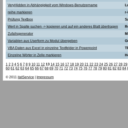
VeryHidden in Abhängigkeit vom Windows-Benutzername
L
reihe markieren
r
Prüfung Textbox
S
Wert in Spalte suchen -> kopieren und auf ein anderes Blatt übertragen
R
Zufallsgenerator
M
Variablen aus Userform zu Modul übergeben
G
VBA Daten aus Excel in einzelne Textfelder in Powerpoint
T
Einzelne Wörter in Zelle markieren
H
1
2
3
4
5
6
7
8
9
10
11
12
13
14
15
16
17
18
19
20
21
22
23
24
25
26
27
28
29
60
61
62
63
64
65
66
67
68
69
70
71
72
73
74
75
76
77
78
79
80
81
82
83
84
© 2011
itatService
|
Impressum