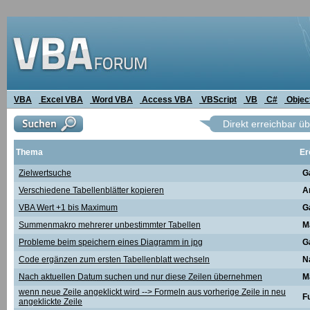
VBA
Excel VBA
Word VBA
Access VBA
VBScript
VB
C#
Objec
Direkt erreichbar ü
Thema
Er
Zielwertsuche
G
Verschiedene Tabellenblätter kopieren
A
VBA Wert +1 bis Maximum
G
Summenmakro mehrerer unbestimmter Tabellen
M
Probleme beim speichern eines Diagramm in jpg
G
Code ergänzen zum ersten Tabellenblatt wechseln
N
Nach aktuellen Datum suchen und nur diese Zeilen übernehmen
M
wenn neue Zeile angeklickt wird --> Formeln aus vorherige Zeile in neu
F
angeklickte Zeile