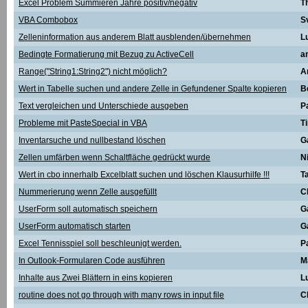
Excel Problem Summieren Jahre positiv/negativ
T
VBA Combobox
S
Zelleninformation aus anderem Blatt ausblenden/übernehmen
L
Bedingte Formatierung mit Bezug zu ActiveCell
a
Range("String1:String2") nicht möglich?
A
Wert in Tabelle suchen und andere Zelle in Gefundener Spalte kopieren
B
Text vergleichen und Unterschiede ausgeben
P
Probleme mit PasteSpecial in VBA
T
Inventarsuche und nullbestand löschen
G
Zellen umfärben wenn Schaltfläche gedrückt wurde
N
Wert in cbo innerhalb Excelblatt suchen und löschen Klausurhilfe !!!
T
Nummerierung wenn Zelle ausgefüllt
C
UserForm soll automatisch speichern
G
UserForm automatisch starten
G
Excel Tennisspiel soll beschleunigt werden.
P
In Outlook-Formularen Code ausführen
M
Inhalte aus Zwei Blättern in eins kopieren
L
routine does not go through with many rows in input file
C