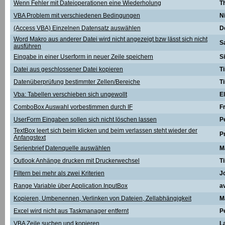
Wenn Fehler mit Dateioperationen eine Wiederholung
T
VBA Problem mit verschiedenen Bedingungen
N
(Access VBA) Einzelnen Datensatz auswählen
D
Word Makro aus anderer Datei wird nicht angezeigt bzw lässt sich nicht
S
ausführen
Eingabe in einer Userform in neuer Zeile speichern
Si
Datei aus geschlossener Datei kopieren
T
Datenüberprüfung bestimmter Zellen/Bereiche
T
Vba: Tabellen verschieben sich ungewollt
E
ComboBox Auswahl vorbestimmen durch IF
F
UserForm Eingaben sollen sich nicht löschen lassen
P
TextBox leert sich beim klicken und beim verlassen steht wieder der
P
Anfangstext
Serienbrief Datenquelle auswählen
M
Outlook Anhänge drucken mit Druckerwechsel
T
Filtern bei mehr als zwei Kriterien
J
Range Variable über Application.InputBox
a
Kopieren, Umbenennen, Verlinken von Dateien, Zellabhängigkeit
M
Excel wird nicht aus Taskmanager entfernt
P
VBA Zeile suchen und kopieren
L