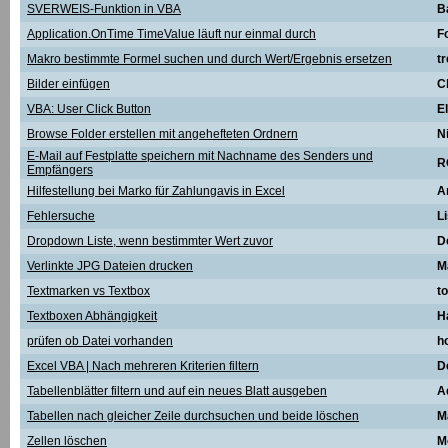
SVERWEIS-Funktion in VBA
B
Application.OnTime TimeValue läuft nur einmal durch
Fo
Makro bestimmte Formel suchen und durch Wert/Ergebnis ersetzen
t
Bilder einfügen
C
VBA: User Click Button
E
Browse Folder erstellen mit angehefteten Ordnern
N
E-Mail auf Festplatte speichern mit Nachname des Senders und
R
Empfängers
Hilfestellung bei Marko für Zahlungavis in Excel
A
Fehlersuche
L
Dropdown Liste, wenn bestimmter Wert zuvor
D
Verlinkte JPG Dateien drucken
M
Textmarken vs Textbox
t
Textboxen Abhängigkeit
H
prüfen ob Datei vorhanden
h
Excel VBA | Nach mehreren Kriterien filtern
D
Tabellenblätter filtern und auf ein neues Blatt ausgeben
A
Tabellen nach gleicher Zeile durchsuchen und beide löschen
M
Zellen löschen
M