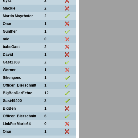
Kyra
2
Mackie
2
Martin Mayrhofer
2
Onur
1
Günther
1
mio
0
baboGast
2
David
1
Gast1368
2
Werner
1
Sikengenc
1
Officer_Bierschnitt
1
BigBenDerEchte
12
Gast49400
2
BigBen
1
Officer_Bierschnitt
6
LinkFoxMario64
0
Onur
1