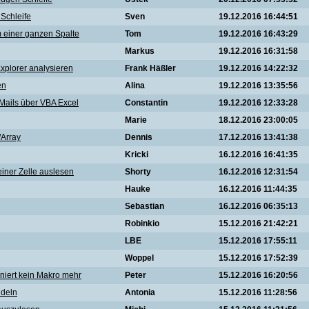
 Schleife
Sven
19.12.2016 16:44:51
m einer ganzen Spalte
Tom
19.12.2016 16:43:29
Markus
19.12.2016 16:31:58
xplorer analysieren
Frank Häßler
19.12.2016 14:22:32
en
Alina
19.12.2016 13:35:56
Mails über VBA Excel
Constantin
19.12.2016 12:33:28
Marie
18.12.2016 23:00:05
/Array
Dennis
17.12.2016 13:41:38
Kricki
16.12.2016 16:41:35
ner Zelle auslesen
Shorty
16.12.2016 12:31:54
Hauke
16.12.2016 11:44:35
Sebastian
16.12.2016 06:35:13
Robinkio
15.12.2016 21:42:21
LBE
15.12.2016 17:55:11
Woppel
15.12.2016 17:52:39
niert kein Makro mehr
Peter
15.12.2016 16:20:56
ndeln
Antonia
15.12.2016 11:28:56