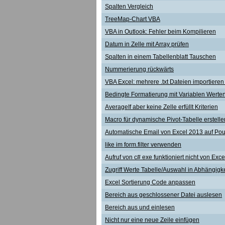
Spalten Vergleich
TreeMap-Chart VBA
VBA in Outlook: Fehler beim Kompilieren
Datum in Zelle mit Array prüfen
Spalten in einem Tabellenblatt Tauschen
Nummerierung rückwärts
VBA Excel: mehrere .txt Dateien importieren
Bedingte Formatierung mit Variablen Werte
AverageIf aber keine Zelle erfüllt Kriterien
Macro für dynamische Pivot-Tabelle erstelle
Automatische Email von Excel 2013 auf Pou
like im form.filter verwenden
Aufruf von c# exe funktioniert nicht von Exc
Zugriff Werte Tabelle/Auswahl in Abhängigke
Excel Sortierung Code anpassen
Bereich aus geschlossener Datei auslesen
Bereich aus und einlesen
Nicht nur eine neue Zeile einfügen