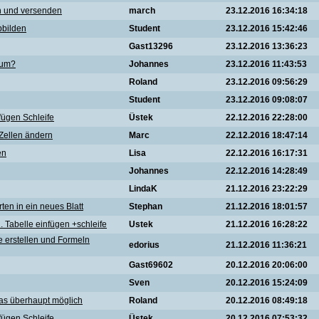
n und versenden
march
23.12.2016 16:34:18
bbilden
Student
23.12.2016 15:42:46
Gast13296
23.12.2016 13:36:23
rum?
Johannes
23.12.2016 11:43:53
Roland
23.12.2016 09:56:29
Student
23.12.2016 09:08:07
fügen Schleife
Üstek
22.12.2016 22:28:00
 Zellen ändern
Marc
22.12.2016 18:47:14
en
Lisa
22.12.2016 16:17:31
Johannes
22.12.2016 14:28:49
LindaK
21.12.2016 23:22:29
en in ein neues Blatt
Stephan
21.12.2016 18:01:57
 Tabelle einfügen +schleife
Ustek
21.12.2016 16:28:22
e erstellen und Formeln
edorius
21.12.2016 11:36:21
Gast69602
20.12.2016 20:06:00
Sven
20.12.2016 15:24:09
 das überhaupt möglich
Roland
20.12.2016 08:49:18
fügen Schleife
Üstek
20.12.2016 07:53:32