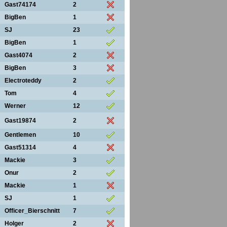
Gast74174
2
BigBen
1
SJ
23
BigBen
1
Gast4074
2
BigBen
3
Electroteddy
2
Tom
4
Werner
12
Gast19874
2
Gentlemen
10
Gast51314
4
Mackie
3
Onur
2
Mackie
1
SJ
1
Officer_Bierschnitt
7
Holger
2