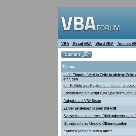
VBA
Excel VBA
Word VBA
Access V
Thema
nach Eingabe Wert in Zelle in gleiche Zelle
einfügen
ein Textfeld aus Kopfzeile in .doc und .docx
Erweiterung für Script zum Speichern von O
Aufgabe mit VBA lösen
Zähler ansteigen lassen mit Pfiff
Sverweis mit mehreren Rückgabewerten in
Schnittstelle zu Google Öffnungszeiten
Kannmir jemend helfen bitte?