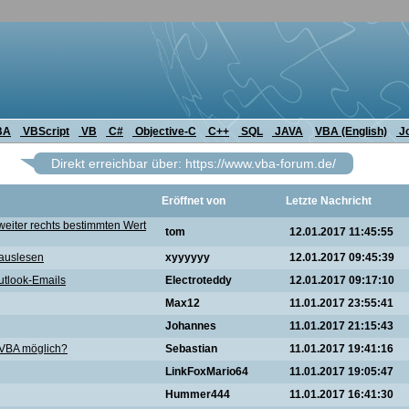
BA
VBScript
VB
C#
Objective-C
C++
SQL
JAVA
VBA (English)
J
Direkt erreichbar über: https://www.vba-forum.de/
Eröffnet von
Letzte Nachricht
 weiter rechts bestimmten Wert
tom
12.01.2017 11:45:55
 auslesen
xyyyyyy
12.01.2017 09:45:39
utlook-Emails
Electroteddy
12.01.2017 09:17:10
Max12
11.01.2017 23:55:41
Johannes
11.01.2017 21:15:43
 VBA möglich?
Sebastian
11.01.2017 19:41:16
LinkFoxMario64
11.01.2017 19:05:47
Hummer444
11.01.2017 16:41:30