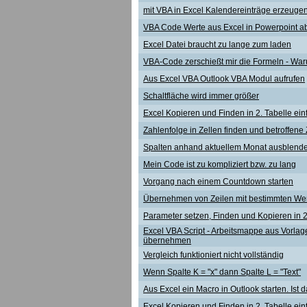
mit VBA in Excel Kalendereinträge erzeuge
VBA Code Werte aus Excel in Powerpoint a
Excel Datei braucht zu lange zum laden
VBA-Code zerschießt mir die Formeln - Wa
Aus Excel VBA Outlook VBA Modul aufrufen
Schaltfläche wird immer größer
Excel Kopieren und Finden in 2. Tabelle ein
Zahlenfolge in Zellen finden und betroffene
Spalten anhand aktuellem Monat ausblend
Mein Code ist zu kompliziert bzw. zu lang
Vorgang nach einem Countdown starten
Übernehmen von Zeilen mit bestimmten Wert
Parameter setzen, Finden und Kopieren in 2.
Excel VBA Script - Arbeitsmappe aus Vorlag
übernehmen
Vergleich funktioniert nicht vollständig
Wenn Spalte K = "x" dann Spalte L = "Text"
Aus Excel ein Macro in Outlook starten. Ist
Excel Kopieren und Finden in 2. Tabelle ein