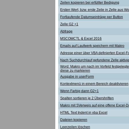
Zeilen kopieren bei erfüllter Bedigung
Ersten Wert, bzw. erste Zeile in Zelle aus 
Fortlaufende Datumseinträge per Button
Zelle G2 +1
Abfrage
MSCOMCTL & Excel 2016
Emails auf Laufwerk speichern mit Makro
Adresse einer über VBA definierten Excel-F
Nach Suchdurchlauf gefundene Zelle aktivi
Word: Makro um nach im Vorfeld festgelegt
diese zu markieren
Ausgabe in userForm
Kontextmenü in einem Bereich deaktivieren
Wenn Farbig dann G2+1
Spalten sortieren je 2 Übershriften
Makro mit SVerweis auf eine offene Excel-D
HTML Text Indent in vba Excel
Dateien kopieren
Leerzeilen löschen