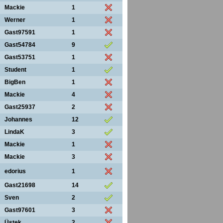
Mackie
1
Werner
1
Gast97591
1
Gast54784
9
Gast53751
1
Student
1
BigBen
1
Mackie
4
Gast25937
2
Johannes
12
LindaK
3
Mackie
1
Mackie
3
edorius
1
Gast21698
14
Sven
2
Gast97601
3
Üstek
2