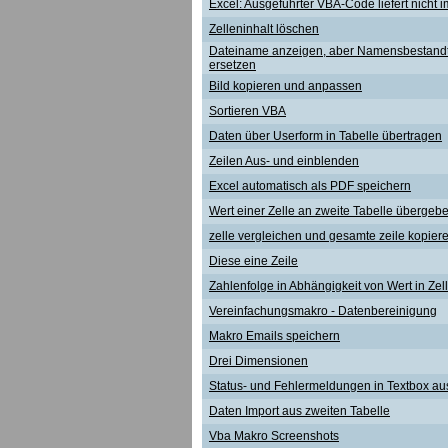
Excel: Ausgeführter VBA-Code liefert nicht 
Zelleninhalt löschen
Dateiname anzeigen, aber Namensbestandt
ersetzen
Bild kopieren und anpassen
Sortieren VBA
Daten über Userform in Tabelle übertragen
Zeilen Aus- und einblenden
Excel automatisch als PDF speichern
Wert einer Zelle an zweite Tabelle übergeb
zelle vergleichen und gesamte zeile kopier
Diese eine Zeile
Zahlenfolge in Abhängigkeit von Wert in Zel
Vereinfachungsmakro - Datenbereinigung
Makro Emails speichern
Drei Dimensionen
Status- und Fehlermeldungen in Textbox a
Daten Import aus zweiten Tabelle
Vba Makro Screenshots