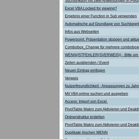
Suchfunktion mit zwei Anweisungen in Pivot
Excel VBA Locked for viewing?
Ergebnis einer Function in Sub verwenden
Automatische auf Grundlage von Suchbegri
Infos aus Webseiten
Powerpoint: Präsentation stoppen und aktuel
Combobox_Change für mehrere comboboxe
WENN(ISTFEHLER(SVERWEIS)) - Bitte um H
Zeilen ausblenden / Event
Neuen Eintrag einfügen
Verweis
Nutzerfreundlichkeit - Anpassungen zu Jah
Mit VBA online suchen und ausgeben
Access: Import von Excel.
PivotTable Makro zum Aktivieren und Deaktiv
Ordnerstruktur erstellen
PivotTable Makro zum Aktivieren und Deaktiv
Duplikate löschen WENN