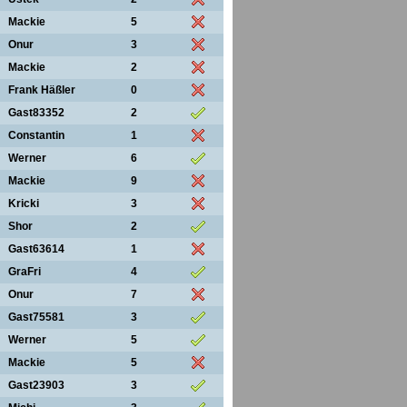
Mackie
5
Onur
3
Mackie
2
Frank Häßler
0
Gast83352
2
Constantin
1
Werner
6
Mackie
9
Kricki
3
Shor
2
Gast63614
1
GraFri
4
Onur
7
Gast75581
3
Werner
5
Mackie
5
Gast23903
3