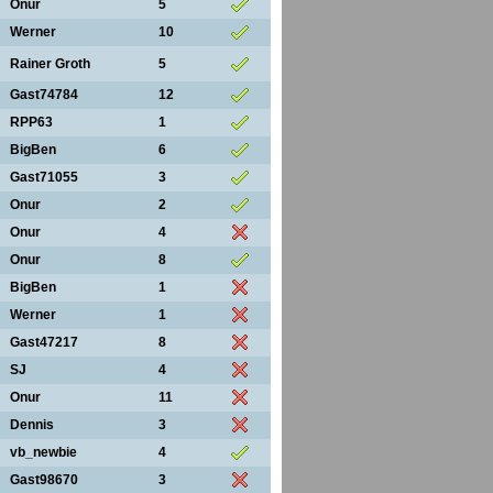
Onur
5
Werner
10
Rainer Groth
5
Gast74784
12
RPP63
1
BigBen
6
Gast71055
3
Onur
2
Onur
4
Onur
8
BigBen
1
Werner
1
Gast47217
8
SJ
4
Onur
11
Dennis
3
vb_newbie
4
Gast98670
3