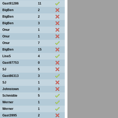
Gast91286
11
BigBen
2
BigBen
2
BigBen
3
Onur
1
Onur
1
Onur
7
BigBen
15
LisaS
4
Gast97753
0
SJ
5
Gast86313
3
SJ
1
Johnstown
3
Schmidtie
5
Werner
1
Werner
1
Gast3995
2