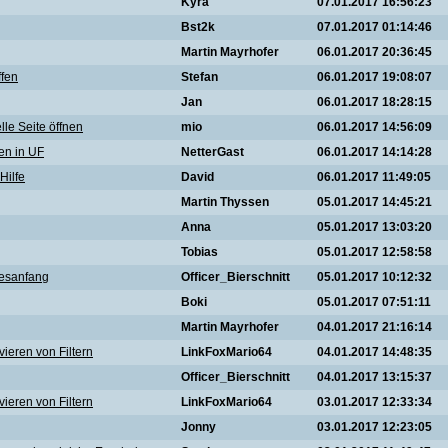
Kyra
07.01.2017 16:56:23
Bst2k
07.01.2017 01:14:46
Martin Mayrhofer
06.01.2017 20:36:45
ffen
Stefan
06.01.2017 19:08:07
Jan
06.01.2017 18:28:15
le Seite öffnen
mio
06.01.2017 14:56:09
n in UF
NetterGast
06.01.2017 14:14:28
ilfe
David
06.01.2017 11:49:05
Martin Thyssen
05.01.2017 14:45:21
Anna
05.01.2017 13:03:20
Tobias
05.01.2017 12:58:58
resanfang
Officer_Bierschnitt
05.01.2017 10:12:32
Boki
05.01.2017 07:51:11
Martin Mayrhofer
04.01.2017 21:16:14
ieren von Filtern
LinkFoxMario64
04.01.2017 14:48:35
Officer_Bierschnitt
04.01.2017 13:15:37
ieren von Filtern
LinkFoxMario64
03.01.2017 12:33:34
Jonny
03.01.2017 12:23:05