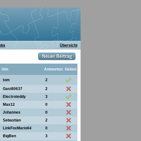
obs
Übersicht
Von
Antworten
Gelöst
tom
2
Gast80637
2
Electroteddy
3
Max12
0
Johannes
0
Sebastian
2
LinkFoxMario64
0
BigBen
3