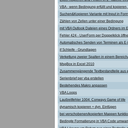
VBA - wenn Bedingung erfüllt und kopieren,
Suchen&Kopieren Variante mit Input in For
Zählen von Zellen unter einer Bedingung
mit VBA Outlook Dateien eines Ordners im E
Fehler 424 - UserForm per Doppelklick öffn
Automatisches Senden von Terminen als E-
if Schleife - Grundlagen
Verkettung zweier Spalten in einem Bereich
MsgBox in Excel 2010
Zusammengängende Textbestandteile aus ei
Serienbrief per vba erstellen
Bestehendes Makro anpassen
VBA Loops
Laufzeitfehler 1004: Conways Game of life
dynamisch kopieren + dyn. Einfügen
bei verschobenen/kopierten Mappen funktio
Bedingte Formatierung in VBA Code umwa