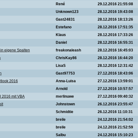
René
29.12.2016 21:55:08
Unknown123
28.12.2016 19:43:08
Gast24831
28.12.2016 18:13:26
Estefano
28.12.2016 17:51:35
Klaus
28.12.2016 17:33:26
Daniel
28.12.2016 16:55:31
 in eigene Spalten
freakonaleash
28.12.2016 16:45:03
n
ChrisKay86
28.12.2016 16:44:20
LisaS
28.12.2016 12:31:42
n
Gast97753
27.12.2016 18:43:06
tlook 2016
Anna-Luisa
27.12.2016 13:59:01
Arnold
27.12.2016 10:57:57
el 2016 mit VBA
merlinuwe
27.12.2016 09:40:32
it
Johnstown
26.12.2016 23:55:47
Schmidtie
26.12.2016 11:10:31
breile
24.12.2016 21:54:02
breile
24.12.2016 21:52:59
Salbu
24.12.2016 15:10:23