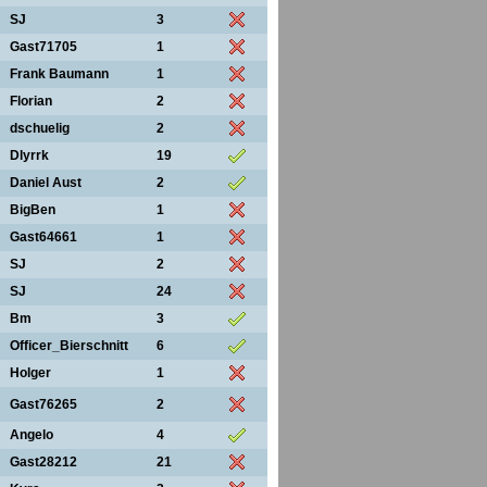
SJ
3
Gast71705
1
Frank Baumann
1
Florian
2
dschuelig
2
Dlyrrk
19
Daniel Aust
2
BigBen
1
Gast64661
1
SJ
2
SJ
24
Bm
3
Officer_Bierschnitt
6
Holger
1
Gast76265
2
Angelo
4
Gast28212
21