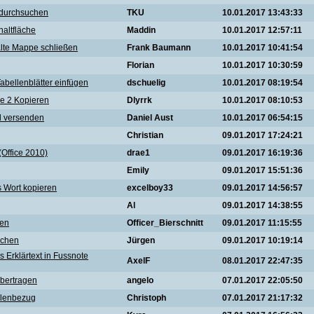
t durchsuchen
TKU
10.01.2017 13:43:33
altfläche
Maddin
10.01.2017 12:57:11
alte Mappe schließen
Frank Baumann
10.01.2017 10:41:54
Florian
10.01.2017 10:30:59
abellenblätter einfügen
dschuelig
10.01.2017 08:19:54
le 2 Kopieren
Dlyrrk
10.01.2017 08:10:53
il versenden
Daniel Aust
10.01.2017 06:54:15
Christian
09.01.2017 17:24:21
(Office 2010)
drae1
09.01.2017 16:19:36
Emily
09.01.2017 15:51:36
 Wort kopieren
excelboy33
09.01.2017 14:56:57
Al
09.01.2017 14:38:55
hen
Officer_Bierschnitt
09.01.2017 11:15:55
schen
Jürgen
09.01.2017 10:19:14
 Erklärtext in Fussnote
AxelF
08.01.2017 22:47:35
übertragen
angelo
07.01.2017 22:05:50
llenbezug
Christoph
07.01.2017 21:17:32