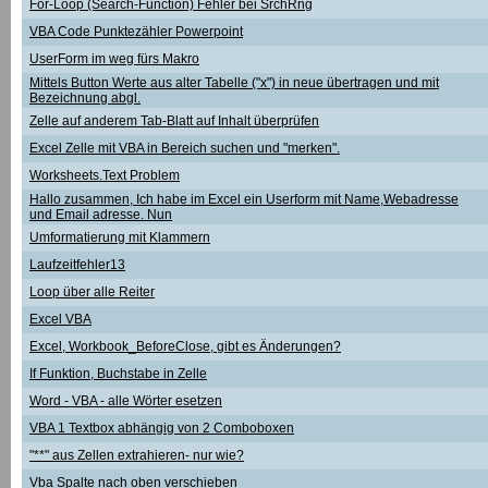
For-Loop (Search-Function) Fehler bei SrchRng
VBA Code Punktezähler Powerpoint
UserForm im weg fürs Makro
Mittels Button Werte aus alter Tabelle ("x") in neue übertragen und mit
Bezeichnung abgl.
Zelle auf anderem Tab-Blatt auf Inhalt überprüfen
Excel Zelle mit VBA in Bereich suchen und "merken".
Worksheets.Text Problem
Hallo zusammen, Ich habe im Excel ein Userform mit Name,Webadresse
und Email adresse. Nun
Umformatierung mit Klammern
Laufzeitfehler13
Loop über alle Reiter
Excel VBA
Excel, Workbook_BeforeClose, gibt es Änderungen?
If Funktion, Buchstabe in Zelle
Word - VBA - alle Wörter esetzen
VBA 1 Textbox abhängig von 2 Comboboxen
"**" aus Zellen extrahieren- nur wie?
Vba Spalte nach oben verschieben