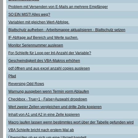
Problem mit Versenden von E-Mails an mehrere Empfänger
SO EIN MIST! Alles weg?
Variablen mit gleichen Wert-Abfolge.
Blattschutz aufheben - Arbeitsmappe aktualisieren - Blattschutz setzen
IF-Abfrage auf Bereich und Werte suchen.
Monitor Seriennummer auslesen
For-Schleife für Loop per Int-Anzahl der Variable?
Geschwindigkeit des VBA-Makros erhöhen
pdf öffnen und aus excel anzahl copies auslesen
Pfad
Reversing Odd Rows
Warnung ausgeben wenn Termin vorm Ablaufen
Checkbox - True>1 - False>Auswahl dropdown
Wert zweier Zellen vergleichen und dritte Zelle kopieren
Inhalt von A1 und A2 in eine Zelle kopieren
Macro laufen lassen wenn bestimmtes wort über der Tabelle gefunden wird
VBA Schleife bricht nach erstem Mal ab
Überprüfen ob es sich um eine Uhrzeit handelt