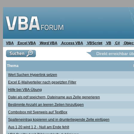
VBA
Excel VBA
Word VBA
Access VBA
VBScript
VB
C#
Objec
Direkt erreichbar ü
Thema
Wert Suchen Hyperlink setzen
Excel E-Mailverteiler nach gesetzten Filter
Hilfe bei VBA-Übung
Datei als pdf speichern, Dateiname aus Zelle generieren
Bestimmte Anzahl an leeren Zeilen hinzufügen
Combobox mit Sverweis auf TextBox
Spalteneintrag kopieren und in drunterliegende Zelle einfügen
Aus 1,20 wird 1,2 - Null am Ende fehlt