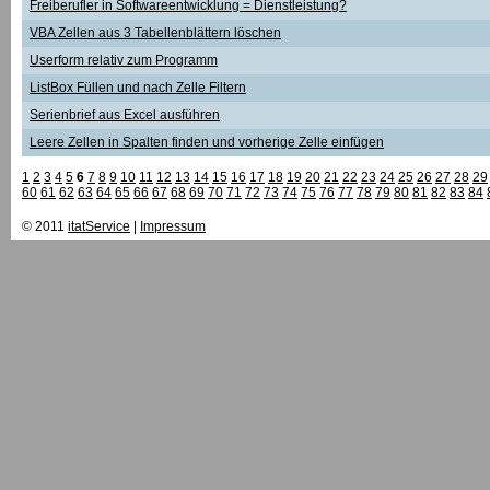
Freiberufler in Softwareentwicklung = Dienstleistung?
VBA Zellen aus 3 Tabellenblättern löschen
Userform relativ zum Programm
ListBox Füllen und nach Zelle Filtern
Serienbrief aus Excel ausführen
Leere Zellen in Spalten finden und vorherige Zelle einfügen
1
2
3
4
5
6
7
8
9
10
11
12
13
14
15
16
17
18
19
20
21
22
23
24
25
26
27
28
29
60
61
62
63
64
65
66
67
68
69
70
71
72
73
74
75
76
77
78
79
80
81
82
83
84
© 2011
itatService
|
Impressum