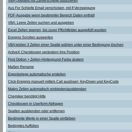
VBA Quelltext mit Zählerschleife dublizieren
Aus For Schleife Email verschicken, mit If Verzweigung
PDF-Ausgabe wenn bestimmter Bereich Daten enthält
VBA: Leere Zellen suchen und ausgeben
Excel Zellen sperren, bis zuvor Pflichtfelder ausgefüllt wurden
Ereignis Scrollen auswerten
VBA letzten 3 Zellen einer Spalte wählen unter einer Bedingung löschen
ActiveX Checkboxen verändern ihre Position
Find.Option + Zellen-Hintergrund-Farbe ändern
Maßen Rename
Eigenbelege automatische erstellen
Click-Ereignis manuell mittels Call auslösen; KeyDown und KeyCode
Makro Zellen automatisch einbleden/ausblenden
Chemiker benötigt Hilfe
Checkboxen in Userform Abfragen
Spalten ausblenden oder entfernen
Bestimmte Werte in einer Spalte einfärben
Bedingtes Auffüllen