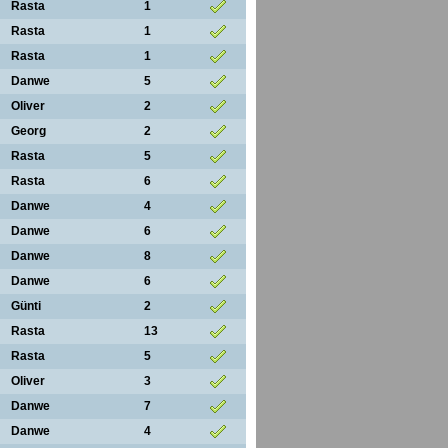
Rasta
1
Rasta
1
Rasta
1
Danwe
5
Oliver
2
Georg
2
Rasta
5
Rasta
6
Danwe
4
Danwe
6
Danwe
8
Danwe
6
Günti
2
Rasta
13
Rasta
5
Oliver
3
Danwe
7
Danwe
4