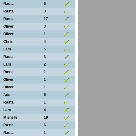
Rasta
6
Rasta
3
Rasta
17
Oliver
3
Oliver
1
Chris
4
Lars
5
Rasta
3
Lars
2
Rasta
1
Oliver
1
Oliver
1
Adu
6
Rasta
1
Lars
4
Mishelle
19
Rasta
6
Rasta
1