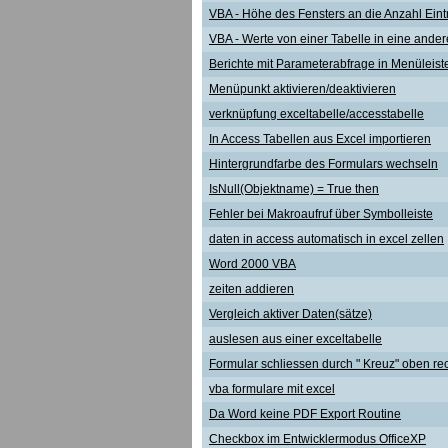
VBA - Höhe des Fensters an die Anzahl Eint
VBA - Werte von einer Tabelle in eine ander
Berichte mit Parameterabfrage in Menüleist
Menüpunkt aktivieren/deaktivieren
verknüpfung exceltabelle/accesstabelle
In Access Tabellen aus Excel importieren
Hintergrundfarbe des Formulars wechseln
IsNull(Objektname) = True then
Fehler bei Makroaufruf über Symbolleiste
daten in access automatisch in excel zellen
Word 2000 VBA
zeiten addieren
Vergleich aktiver Daten(sätze)
auslesen aus einer exceltabelle
Formular schliessen durch " Kreuz" oben re
vba formulare mit excel
Da Word keine PDF Export Routine
Checkbox im Entwicklermodus OfficeXP