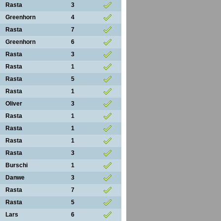
Rasta
3
Greenhorn
4
Rasta
7
Greenhorn
6
Rasta
3
Rasta
1
Rasta
5
Rasta
1
Oliver
3
Rasta
1
Rasta
1
Rasta
1
Rasta
3
Burschi
1
Danwe
3
Rasta
7
Rasta
5
Lars
6