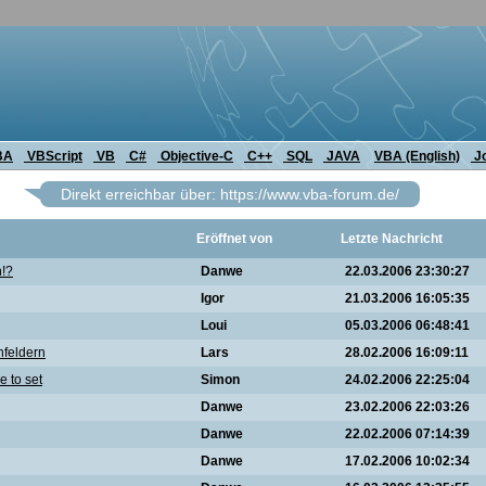
BA
VBScript
VB
C#
Objective-C
C++
SQL
JAVA
VBA (English)
J
Direkt erreichbar über: https://www.vba-forum.de/
Eröffnet von
Letzte Nachricht
n!?
Danwe
22.03.2006 23:30:27
Igor
21.03.2006 16:05:35
Loui
05.03.2006 06:48:41
nfeldern
Lars
28.02.2006 16:09:11
 to set
Simon
24.02.2006 22:25:04
Danwe
23.02.2006 22:03:26
Danwe
22.02.2006 07:14:39
Danwe
17.02.2006 10:02:34