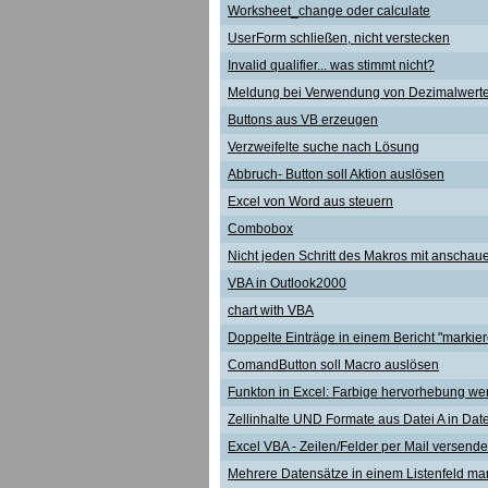
Worksheet_change oder calculate
UserForm schließen, nicht verstecken
Invalid qualifier... was stimmt nicht?
Meldung bei Verwendung von Dezimalwert
Buttons aus VB erzeugen
Verzweifelte suche nach Lösung
Abbruch- Button soll Aktion auslösen
Excel von Word aus steuern
Combobox
Nicht jeden Schritt des Makros mit anschau
VBA in Outlook2000
chart with VBA
Doppelte Einträge in einem Bericht "markie
ComandButton soll Macro auslösen
Funkton in Excel: Farbige hervorhebung wen
Zellinhalte UND Formate aus Datei A in Date
Excel VBA - Zeilen/Felder per Mail versende
Mehrere Datensätze in einem Listenfeld ma