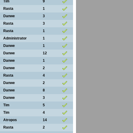
Tim
9
Rasta
1
Danwe
3
Rasta
3
Rasta
1
Administrator
1
Danwe
1
Danwe
12
Danwe
1
Danwe
2
Rasta
4
Danwe
2
Danwe
8
Danwe
3
Tim
5
Tim
4
Atropos
14
Rasta
2