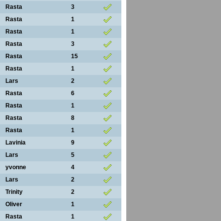
Rasta
3
Rasta
1
Rasta
1
Rasta
3
Rasta
15
Rasta
1
Lars
2
Rasta
6
Rasta
1
Rasta
8
Rasta
1
Lavinia
9
Lars
5
yvonne
4
Lars
2
Trinity
2
Oliver
1
Rasta
1