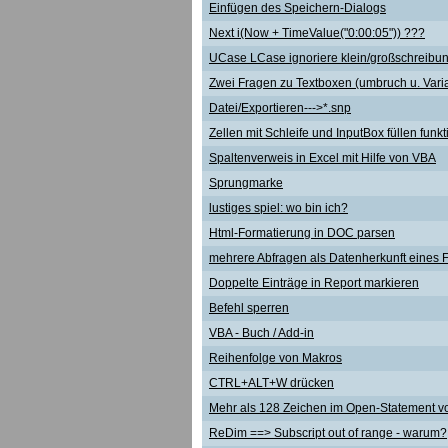
Einfügen des Speichern-Dialogs
Next i(Now + TimeValue("0:00:05")) ???
UCase LCase ignoriere klein/großschreibun
Zwei Fragen zu Textboxen (umbruch u. Varia
Datei/Exportieren--->*.snp
Zellen mit Schleife und InputBox füllen funkt
Spaltenverweis in Excel mit Hilfe von VBA
Sprungmarke
lustiges spiel: wo bin ich?
Html-Formatierung in DOC parsen
mehrere Abfragen als Datenherkunft eines 
Doppelte Einträge in Report markieren
Befehl sperren
VBA - Buch / Add-in
Reihenfolge von Makros
CTRL+ALT+W drücken
Mehr als 128 Zeichen im Open-Statement 
ReDim ==> Subscript out of range - warum?