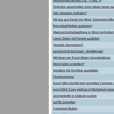
Wordsonderzeichen z.B. ^= und ^g
Selection ausschalten ohne etwas neues 
Alle Variablen auflisten?
Mit vba aus Excell ein Word -Dokument öffn
Recordset(Nullen auslesen)
Makrosicherheitsabfrage in Word verhinder
Leere Zellen mit Formel ausfüllen
Variable übergeben!?
einzelschritt durchlauf - direktfenster
Windows per Excel-Makro herunterfahren
Word Addin erstellten?
Inputbox mit Scrollbar ausstatten
Druckvorschau
Excel VBA schreibt kein korrektes Carriage 
error'1004' Copy method of Worksheet class 
Zeichenkette in Outlook suchen
auf ftp zugreifen
Command Button