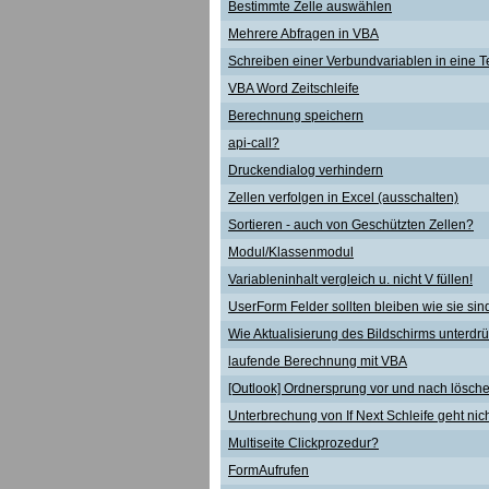
Bestimmte Zelle auswählen
Mehrere Abfragen in VBA
Schreiben einer Verbundvariablen in eine T
VBA Word Zeitschleife
Berechnung speichern
api-call?
Druckendialog verhindern
Zellen verfolgen in Excel (ausschalten)
Sortieren - auch von Geschützten Zellen?
Modul/Klassenmodul
Variableninhalt vergleich u. nicht V füllen!
UserForm Felder sollten bleiben wie sie sin
Wie Aktualisierung des Bildschirms unterdr
laufende Berechnung mit VBA
[Outlook] Ordnersprung vor und nach lösch
Unterbrechung von If Next Schleife geht nic
Multiseite Clickprozedur?
FormAufrufen