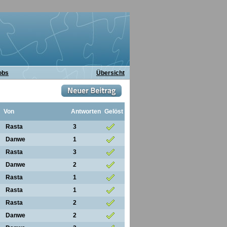
obs
Übersicht
Von
Antworten
Gelöst
Rasta
3
Danwe
1
Rasta
3
Danwe
2
Rasta
1
Rasta
1
Rasta
2
Danwe
2