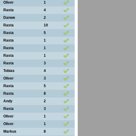
Oliver
1
Rasta
4
Danwe
2
Rasta
10
Rasta
5
Rasta
1
Rasta
1
Rasta
1
Rasta
3
Tobias
4
Oliver
3
Rasta
5
Rasta
8
Andy
2
Rasta
3
Oliver
1
Oliver
1
Markus
8