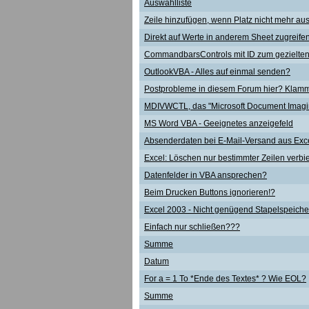
Auswahlliste
Zeile hinzufügen, wenn Platz nicht mehr aus
Direkt auf Werte in anderem Sheet zugreife
CommandbarsControls mit ID zum gezielten
OutlookVBA - Alles auf einmal senden?
Postprobleme in diesem Forum hier? Klam
MDIVWCTL, das "Microsoft Document Imagi
MS Word VBA - Geeignetes anzeigefeld
Absenderdaten bei E-Mail-Versand aus Exc
Excel: Löschen nur bestimmter Zeilen verbi
Datenfelder in VBA ansprechen?
Beim Drucken Buttons ignorieren!?
Excel 2003 - Nicht genügend Stapelspeiche
Einfach nur schließen???
Summe
Datum
For a = 1 To *Ende des Textes* ? Wie EOL?
Summe