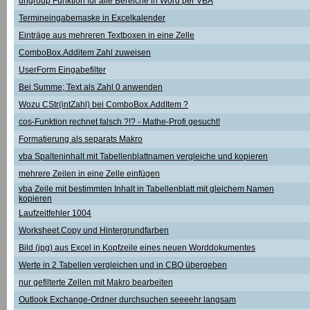
ungroup Funktion für alle Bereiche in Word per VBA
Termineingabemaske in Excelkalender
Einträge aus mehreren Textboxen in eine Zelle
ComboBox.Additem Zahl zuweisen
UserForm Eingabefilter
Bei Summe; Text als Zahl 0 anwenden
Wozu CStr(intZahl) bei ComboBox.AddItem ?
cos-Funktion rechnet falsch ?!? - Mathe-Profi gesucht!
Formatierung als separats Makro
vba Spalteninhalt mit Tabellenblattnamen vergleiche und kopieren
mehrere Zeilen in eine Zelle einfügen
vba Zeile mit bestimmten Inhalt in Tabellenblatt mit gleichem Namen
kopieren
Laufzeitfehler 1004
Worksheet.Copy und Hintergrundfarben
Bild (jpg) aus Excel in Kopfzeile eines neuen Worddokumentes
Werte in 2 Tabellen vergleichen und in CBO übergeben
nur gefilterte Zellen mit Makro bearbeiten
Outlook Exchange-Ordner durchsuchen seeeehr langsam