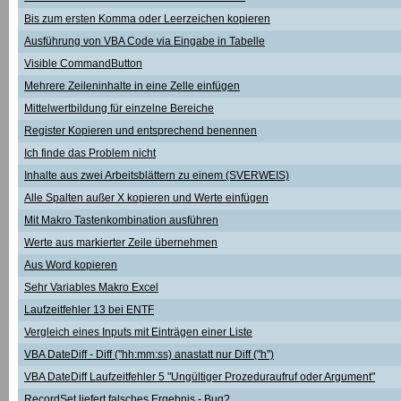
Bis zum ersten Komma oder Leerzeichen kopieren
Ausführung von VBA Code via Eingabe in Tabelle
Visible CommandButton
Mehrere Zeileninhalte in eine Zelle einfügen
Mittelwertbildung für einzelne Bereiche
Register Kopieren und entsprechend benennen
Ich finde das Problem nicht
Inhalte aus zwei Arbeitsblättern zu einem (SVERWEIS)
Alle Spalten außer X kopieren und Werte einfügen
Mit Makro Tastenkombination ausführen
Werte aus markierter Zeile übernehmen
Aus Word kopieren
Sehr Variables Makro Excel
Laufzeitfehler 13 bei ENTF
Vergleich eines Inputs mit Einträgen einer Liste
VBA DateDiff - Diff ("hh:mm:ss) anastatt nur Diff ("h")
VBA DateDiff Laufzeitfehler 5 "Ungültiger Prozeduraufruf oder Argument"
RecordSet liefert falsches Ergebnis - Bug?