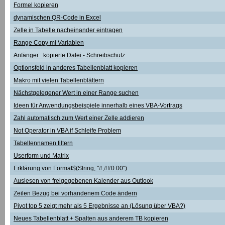
Formel kopieren
dynamischen QR-Code in Excel
Zelle in Tabelle nacheinander eintragen
Range Copy mi Variablen
Anfänger : kopierte Datei - Schreibschutz
Optionsfeld in anderes Tabellenblatt kopieren
Makro mit vielen Tabellenblättern
Nächstgelegener Wert in einer Range suchen
Ideen für Anwendungsbeispiele innerhalb eines VBA-Vortrags
Zahl automatisch zum Wert einer Zelle addieren
Not Operator in VBA if Schleife Problem
Tabellennamen filtern
Userform und Matrix
Erklärung von Format$(String, "#,##0.00")
Auslesen von freigegebenen Kalender aus Outlook
Zeilen Bezug bei vorhandenem Code ändern
Pivot top 5 zeigt mehr als 5 Ergebnisse an (Lösung über VBA?)
Neues Tabellenblatt + Spalten aus anderem TB kopieren