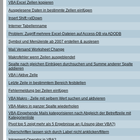
VBA Excel Zellen kopieren
Ausgelesene Daten in bestimmte Zellen einfügen
Insert Shift:=xlDown
Interner Tabellenname
Problem: Zugriff mehrere Excel-Dateien auf Access-DB via ADODB
Symbol und Menüleiste ab 2007 erstellen & auslesen
Mail Versand Worksheet Change
Makrofehler wenn Zeilen ausgeblendet
Spalte nach gleichen Einträgen durchsuchen und Summe anderer Spalte
addieren
VBA | Aktive Zelle
Letzte Zeile in bestimmtem Bereich feststellen
Fehlermeldung bei Zeilen einfügen
VBA Makro - Zelle mit selbem Wert suchen und aktivieren
VBA-Makro in ganzer Spalte wiederholen
VBA-Eingehende Mails kategorisieren nach Abgleich der Betreffzeile mit
Kategorienliste
Pivot top 5 zeigt mehr als 5 Ergebnisse an (Lösung über VBA?)
Überschriften lassen sich durch Label nicht anklicken/filtern
Inkrement-Operator in VBA?