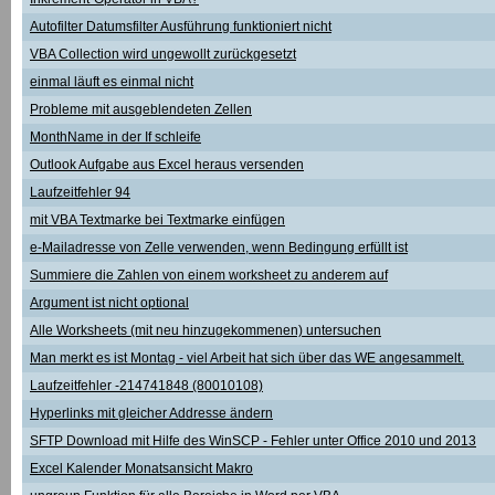
Autofilter Datumsfilter Ausführung funktioniert nicht
VBA Collection wird ungewollt zurückgesetzt
einmal läuft es einmal nicht
Probleme mit ausgeblendeten Zellen
MonthName in der If schleife
Outlook Aufgabe aus Excel heraus versenden
Laufzeitfehler 94
mit VBA Textmarke bei Textmarke einfügen
e-Mailadresse von Zelle verwenden, wenn Bedingung erfüllt ist
Summiere die Zahlen von einem worksheet zu anderem auf
Argument ist nicht optional
Alle Worksheets (mit neu hinzugekommenen) untersuchen
Man merkt es ist Montag - viel Arbeit hat sich über das WE angesammelt.
Laufzeitfehler -214741848 (80010108)
Hyperlinks mit gleicher Addresse ändern
SFTP Download mit Hilfe des WinSCP - Fehler unter Office 2010 und 2013
Excel Kalender Monatsansicht Makro