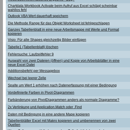
Chartdata.Workbook.Activate beim Aufruf aus Excel schlägt scheinbar
wahllos fehl
Outlook VBA Wert dauerhaft speichern
Die Methode Range für das Objekt Worksheet ist fehlgeschlagen
Ganzes Tabellenblatt in eine neue Arbeitsmappe mit Werte und Format
kopieren
Visio: Für alle Shapes gleichzeitig Bilder einfügen
Tabelle1 (Tabellenblatt) löschen
Fehlersuche: Laufzeitfehler 9
Auswahl von zwei Dateien (öffnen) und Kopie von Arbeitsblätter in eine
neue Excel Datei
Additionsbefehl per Messagebox
Wechsel bei leerer Zelle
Spalte um Wert 1 erhöhen nach Datenerfassung mit einer Bedingung
Vordefinierte Farben in Pivot-Diagrammen
Farbänderung von PivotDiagrammen anders als normale Diagramme?
2x Verlinkung und Application.Match oder .Find
Daten mit Bedingung in eine andere Mape kopieren
Tabellenblätter Excel mit Makro kopieren und umbenennen von zwei
Quellen