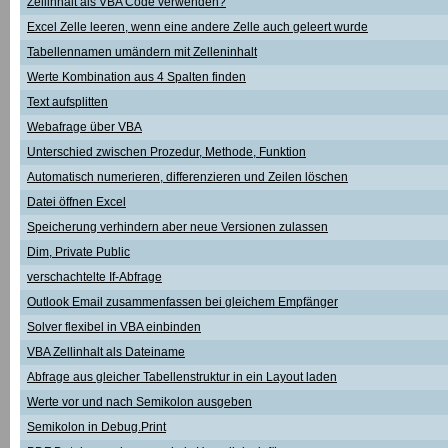
Zellinhalt als VBA Code verwenden?
Excel Zelle leeren, wenn eine andere Zelle auch geleert wurde
Tabellennamen umändern mit Zelleninhalt
Werte Kombination aus 4 Spalten finden
Text aufsplitten
Webafrage über VBA
Unterschied zwischen Prozedur, Methode, Funktion
Automatisch numerieren, differenzieren und Zeilen löschen
Datei öffnen Excel
Speicherung verhindern aber neue Versionen zulassen
Dim, Private Public
verschachtelte If-Abfrage
Outlook Email zusammenfassen bei gleichem Empfänger
Solver flexibel in VBA einbinden
VBA Zellinhalt als Dateiname
Abfrage aus gleicher Tabellenstruktur in ein Layout laden
Werte vor und nach Semikolon ausgeben
Semikolon in Debug.Print