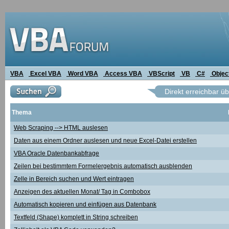
VBA
Excel VBA
Word VBA
Access VBA
VBScript
VB
C#
Objec
Direkt erreichbar ü
Thema
Web Scraping --> HTML auslesen
Daten aus einem Ordner auslesen und neue Excel-Datei erstellen
VBA Oracle Datenbankabfrage
Zeilen bei bestimmtem Formelergebnis automatisch ausblenden
Zelle in Bereich suchen und Wert eintragen
Anzeigen des aktuellen Monat/ Tag in Combobox
Automatisch kopieren und einfügen aus Datenbank
Textfeld (Shape) komplett in String schreiben