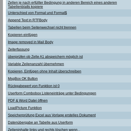
Zellen je nach erfüllter Bedingung in anderen Bereich eines anderen
Tabellenblatts kopiere
Unterschied von Format und Format$
Append Text in RTFBody
Tabellen beim Seitenwechsel nicht trennen
Kopieren einfügen
Image removed in Mail Body
Zeiterfassung
überprüfen ob Zelle A1 abspeichern möglich ist
Variable Zeilenanzahl übernehmen
Kopieren, Einfügen ohne Inhalt überschreiben
MsgBox OK Button
Rückgabewert von Funktion ist 0
Userform Combobox Listeneinträge unter Bedingungen
PDF & Word Datei öffnen
LoadPicture Funktion
Speicherprüfung Excel aus Vorlage erstelles Dokument
Datenübergabe an Tabelle aus Userform
Zelleninhalte links und rechts löschen wenn...