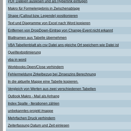
PDF Dateien auslesen und als Hyperlink einfügen
Makro für Formelergebnis in Zwischenablage
Shape (Callout bzw. Legende) positionieren
Text und Diagramme von Excel nach Word kopieren
Entfernen von DropDown-Eintrag von Change-Event nicht erkannt
Blattnamen aus Tabelle übernehmen
VBA Tabellenblatt als csv Datei ans gleiche Ort speichern wie Datei ist
Quelltextoptimierung
vba in word
Workbooks.Open/Close verhindern
Fehlermeldung Zirkelbezug bei Zinseszins Berechnung
In die aktuelle Mappe eine Tabelle kopieren.
Vergleich von Werten aus zwei verschiedenen Tabellen
Outlook Makro - Mail als Anhang
Index Spalte - Iterationen zählen
unbekanntes projekt /mappe
Mehrfachen Druck verhindern
Zeiterfassung Datum und Zeit einlesen