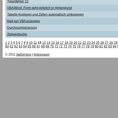
Typenfehler 13
VBA/Word: Form geht plötzlich in Hintergrund
Tabelle Kopieren und Zellen automatisch umkopieren
Mail per VBA erzeugen
Durchnummerierung
Zielwertsuche
1
2
3
4
5
6
7
8
9
10
11
12
13
14
15
16
17
18
19
20
21
22
23
24
25
26
27
28
29
60
61
62
63
64
65
66
67
68
69
70
71
72
73
74
75
76
77
78
79
80
81
82
83
84
© 2011
itatService
|
Impressum