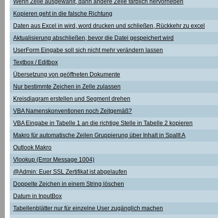
Wenn Zelle ausgewählt, dann andere Zelle farblich hervorheben
Kopieren geht in die falsche Richtung
Daten aus Excel in wird, word drucken und schließen, Rückkehr zu excel
Aktualisierung abschließen, bevor die Datei gespeichert wird
UserForm Eingabe soll sich nicht mehr verändern lassen
Textbox / Editbox
Übersetzung von geöffneten Dokumente
Nur bestimmte Zeichen in Zelle zulassen
Kreisdiagram erstellen und Segment drehen
VBA Namenskonventionen noch Zeitgemäß?
VBA Eingabe in Tabelle 1 an die richtige Stelle in Tabelle 2 kopieren
Makro für automatische Zeilen Gruppierung über Inhalt in Spallt A
Outlook Makro
Vlookup (Error Message 1004)
@Admin: Euer SSL Zertifikat ist abgelaufen
Doppelte Zeichen in einem String löschen
Datum in InputBox
Tabellenblätter nur für einzelne User zugänglich machen