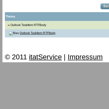
Thema
Outlook TaskItem RTFBody
Outlook TaskItem RTFBody
© 2011
itatService
|
Impressum