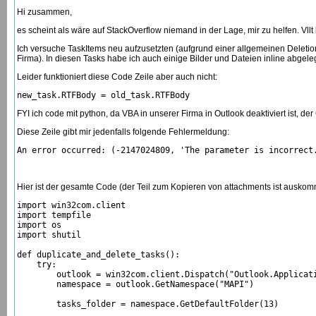
Hi zusammen,
es scheint als wäre auf StackOverflow niemand in der Lage, mir zu helfen. Vll
Ich versuche TaskItems neu aufzusetzten (aufgrund einer allgemeinen Deletio
Firma). In diesen Tasks habe ich auch einige Bilder und Dateien inline abgele
Leider funktioniert diese Code Zeile aber auch nicht:
FYI ich code mit python, da VBA in unserer Firma in Outlook deaktiviert ist, der
Diese Zeile gibt mir jedenfalls folgende Fehlermeldung:
An error occurred: (-2147024809, 'The parameter is incorrect
Hier ist der gesamte Code (der Teil zum Kopieren von attachments ist auskomme
import win32com.client

import tempfile

import os

import shutil

def duplicate_and_delete_tasks():

    try:

        outlook = win32com.client.Dispatch("Outlook.Applicati
        namespace = outlook.GetNamespace("MAPI")

        tasks_folder = namespace.GetDefaultFolder(13)
