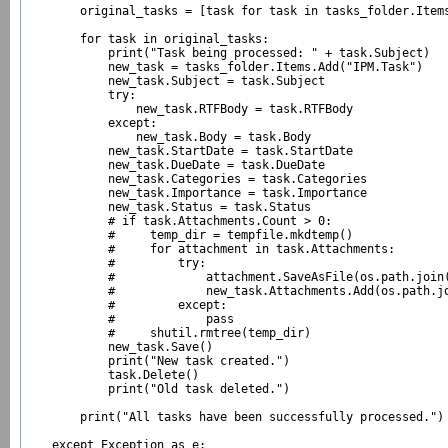
        original_tasks = [task for task in tasks_folder.Items
        for task in original_tasks:

            print("Task being processed: " + task.Subject)

            new_task = tasks_folder.Items.Add("IPM.Task")

            new_task.Subject = task.Subject

            try:

                new_task.RTFBody = task.RTFBody

            except:

                new_task.Body = task.Body

            new_task.StartDate = task.StartDate

            new_task.DueDate = task.DueDate

            new_task.Categories = task.Categories

            new_task.Importance = task.Importance

            new_task.Status = task.Status

            # if task.Attachments.Count > 0:

            #     temp_dir = tempfile.mkdtemp()

            #     for attachment in task.Attachments:

            #         try:

            #             attachment.SaveAsFile(os.path.join(
            #             new_task.Attachments.Add(os.path.jo
            #         except:

            #             pass

            #     shutil.rmtree(temp_dir)

            new_task.Save()

            print("New task created.")

            task.Delete()

            print("Old task deleted.")

        print("All tasks have been successfully processed.")

    except Exception as e:
