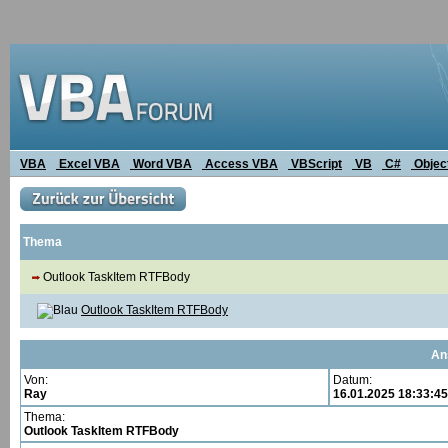
VBA
Excel VBA
Word VBA
Access VBA
VBScript
VB
C#
Objec
Thema
Outlook TaskItem RTFBody
Outlook TaskItem RTFBody
An
Von:
Datum:
Ray
16.01.2025 18:33:45
Thema:
Outlook TaskItem RTFBody