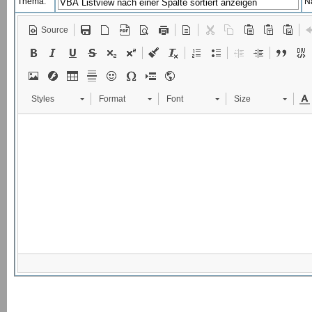
Thema:
N
Source
Styles
Format
Font
Size