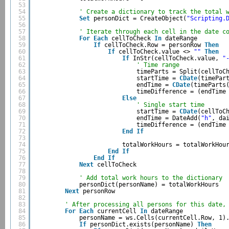
53
54
' Create a dictionary to track the total 
55
Set
personDict = CreateObject(
"Scripting.
56
57
' Iterate through each cell in the date c
58
For
Each
cellToCheck 
In
dateRange
59
If
cellToCheck.Row = personRow 
Then
60
If
cellToCheck.value <> 
""
Then
61
If
InStr(cellToCheck.value, 
"
62
' Time range
63
timeParts = Split(cellToC
64
startTime = 
CDate
(timePar
65
endTime = 
CDate
(timeParts
66
timeDifference = (endTime
67
Else
68
' Single start time
69
startTime = 
CDate
(cellToC
70
endTime = DateAdd(
"h"
, da
71
timeDifference = (endTime
72
End
If
73
74
totalWorkHours = totalWorkHou
75
End
If
76
End
If
77
Next
cellToCheck
78
79
' Add total work hours to the dictionary
80
personDict(personName) = totalWorkHours
81
Next
personRow
82
83
' After processing all persons for this date,
84
For
Each
currentCell 
In
dateRange
85
personName = ws.Cells(currentCell.Row, 1)
86
If
personDict.exists(personName) 
Then