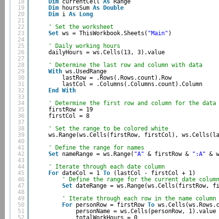
18
Dim
currentCell 
As
Range
19
Dim
hoursSum 
As
Double
20
Dim
i 
As
Long
21
22
' Set the worksheet
23
Set
ws = ThisWorkbook.Sheets(
"Main"
)
24
25
' Daily working hours
26
dailyHours = ws.Cells(13, 3).value
27
28
' Determine the last row and column with data
29
With
ws.UsedRange
30
lastRow = .Rows(.Rows.count).Row
31
lastCol = .Columns(.Columns.count).Column
32
End
With
33
34
' Determine the first row and column for the data
35
firstRow = 19
36
firstCol = 8
37
38
' Set the range to be colored white
39
ws.Range(ws.Cells(firstRow, firstCol), ws.Cells(l
40
41
' Define the range for names
42
Set
nameRange = ws.Range(
"A"
& firstRow & 
":A"
& 
43
44
' Iterate through each date column
45
For
dateCol = 1 
To
(lastCol - firstCol + 1)
46
' Define the range for the current date colum
47
Set
dateRange = ws.Range(ws.Cells(firstRow, f
48
49
' Iterate through each row in the name column
50
For
personRow = firstRow 
To
ws.Cells(ws.Rows.
51
personName = ws.Cells(personRow, 1).value
52
totalWorkHours = 0