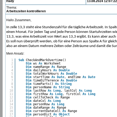
Hady
13.08.2024 12:07:22
Thema:
Arbeitszeiten kontrollieren
Hallo Zusammen,
In zelle 13,3 steht eine Stundenzahl für die tägliche Arbeitszeit. In Sp
einen Monat. Für jeden Tag und jede Person können Startuhrzeiten wie
13,3, was eine Arbeitszeit von Wert aus 13,3 ergibt. Es kann aber auch
Es soll nun überprüft werden, ob für eine Person aus Spalte A für gleic
also an einem Datum mehrere Zeiten oder Zeiträume und damit die Summe
Mein Ansatz:
1
Sub
CheckAndMarkOvertime()
2
Dim
ws 
As
Worksheet
3
Dim
nameRange 
As
Range
4
Dim
dailyHours 
As
Double
5
Dim
totalWorkHours 
As
Double
6
Dim
startTime 
As
Date
, endTime 
As
Date
7
Dim
timeDifference 
As
Double
8
Dim
timeParts() 
As
String
9
Dim
personName 
As
String
10
Dim
lastRow 
As
Long
, lastCol 
As
Long
11
Dim
firstRow 
As
Long
, firstCol 
As
Long
12
Dim
cellToCheck 
As
Range
13
Dim
dateCol 
As
Long
14
Dim
personRow 
As
Long
15
Dim
dateRange 
As
Range
16
Dim
currentDateCell 
As
Range
17
Dim
personDict 
As
Object