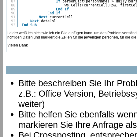
87
If
personDict(personName) > dailyHour
88
ws.Cells(currentCell.Row, firstCo
89
End
If
90
End
If
91
Next
currentCell
92
Next
dateCol
93
End
Sub
Leider weiß ich nicht wie ich ein Bild einfügen kann, um das Problem verständl
richtigen Daten und markiert die Zellen für die jeweiligen personen, für die die
Vielen Dank
Bitte beschreiben Sie Ihr Prob
z.B.: Office Version, Betrie
weiter)
Bitte helfen Sie ebenfalls we
markieren Sie Ihre Anfrage als
B
ei Crossposting, entspreche