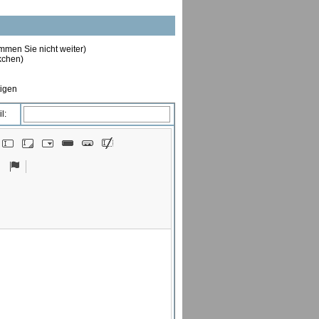
ommen Sie nicht weiter)
ckchen)
tigen
l: