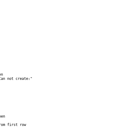
 

n

an not create:"  

en

om first row  
