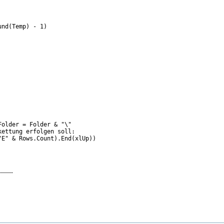
nd(Temp) - 1)

older = Folder & "\"  

ettung erfolgen soll:  

E" & Rows.Count).End(xlUp))  

-------