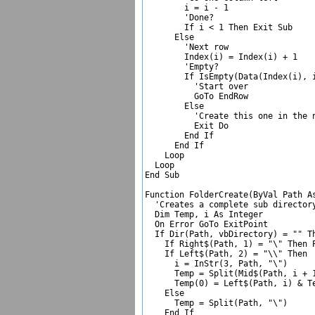
        i = i - 1

        'Done?  

        If i < 1 Then Exit Sub

      Else

        'Next row  

        Index(i) = Index(i) + 1

        'Empty?  

        If IsEmpty(Data(Index(i), i
          'Start over  

          GoTo EndRow

        Else

          'Create this one in the n
          Exit Do

        End If

      End If

    Loop

  Loop

End Sub

Function FolderCreate(ByVal Path As
  'Creates a complete sub directory
  Dim Temp, i As Integer

  On Error GoTo ExitPoint

  If Dir(Path, vbDirectory) = "" Th
    If Right$(Path, 1) = "\" Then P
    If Left$(Path, 2) = "\\" Then  
      i = InStr(3, Path, "\")  

      Temp = Split(Mid$(Path, i + 1
      Temp(0) = Left$(Path, i) & Te
    Else

      Temp = Split(Path, "\")  

    End If
