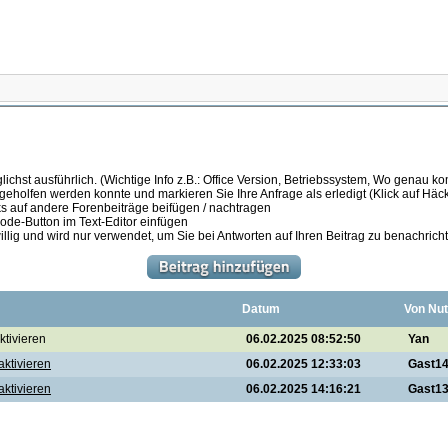
ichst ausführlich. (Wichtige Info z.B.: Office Version, Betriebssystem, Wo genau k
 geholfen werden konnte und markieren Sie Ihre Anfrage als erledigt (Klick auf Hä
s auf andere Forenbeiträge beifügen / nachtragen
de-Button im Text-Editor einfügen
illig und wird nur verwendet, um Sie bei Antworten auf Ihren Beitrag zu benachrich
Datum
Von Nut
ktivieren
06.02.2025 08:52:50
Yan
aktivieren
06.02.2025 12:33:03
Gast1
aktivieren
06.02.2025 14:16:21
Gast1