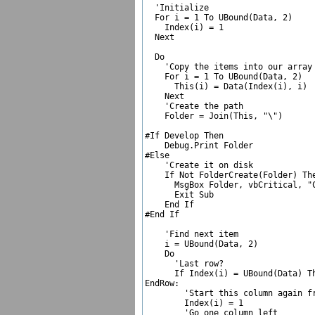
  'Initialize  

  For i = 1 To UBound(Data, 2)

    Index(i) = 1

  Next

  Do

    'Copy the items into our array 
    For i = 1 To UBound(Data, 2)

      This(i) = Data(Index(i), i)

    Next

    'Create the path  

    Folder = Join(This, "\")  

#If Develop Then

    Debug.Print Folder

#Else

    'Create it on disk  

    If Not FolderCreate(Folder) The
      MsgBox Folder, vbCritical, "C
      Exit Sub

    End If

#End If

    'Find next item  

    i = UBound(Data, 2)

    Do

      'Last row?  

      If Index(i) = UBound(Data) Th
EndRow:

        'Start this column again fr
        Index(i) = 1

        'Go one column left  
