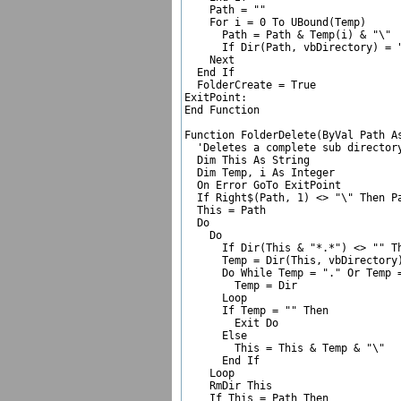
    Path = ""  

    For i = 0 To UBound(Temp)

      Path = Path & Temp(i) & "\"  
      If Dir(Path, vbDirectory) = "
    Next

  End If

  FolderCreate = True

ExitPoint:

End Function

Function FolderDelete(ByVal Path As
  'Deletes a complete sub directory
  Dim This As String

  Dim Temp, i As Integer

  On Error GoTo ExitPoint

  If Right$(Path, 1) <> "\" Then Pa
  This = Path

  Do

    Do

      If Dir(This & "*.*") <> "" Th
      Temp = Dir(This, vbDirectory)
      Do While Temp = "." Or Temp =
        Temp = Dir

      Loop

      If Temp = "" Then  

        Exit Do

      Else

        This = This & Temp & "\"  

      End If

    Loop

    RmDir This

    If This = Path Then
