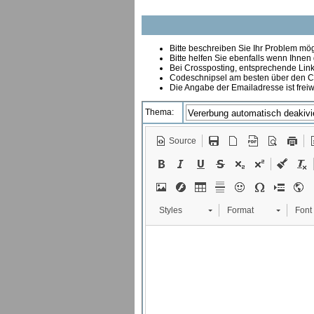
Bitte beschreiben Sie Ihr Problem mögl
Bitte helfen Sie ebenfalls wenn Ihnen
B
ei Crossposting, entsprechende Link
Codeschnipsel am besten über den Co
Die Angabe der Emailadresse ist freiw
Thema:
Source
Styles
Format
Font