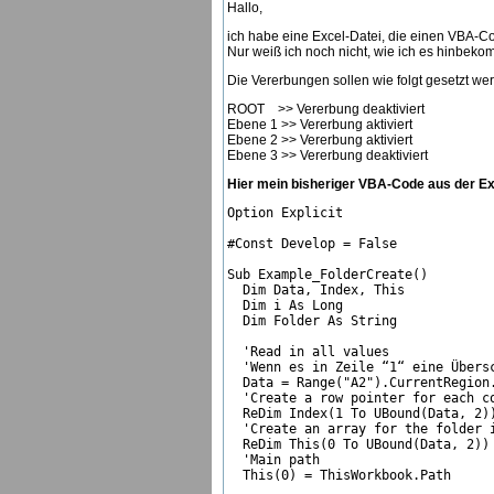
Hallo,
ich habe eine Excel-Datei, die einen VBA-Cod
Nur weiß ich noch nicht, wie ich es hinbek
Die Vererbungen sollen wie folgt gesetzt wer
ROOT >> Vererbung deaktiviert
Ebene 1 >> Vererbung aktiviert
Ebene 2 >> Vererbung aktiviert
Ebene 3 >> Vererbung deaktiviert
Hier mein bisheriger VBA-Code aus der Ex
Option Explicit

#Const Develop = False

Sub Example_FolderCreate()

  Dim Data, Index, This

  Dim i As Long

  Dim Folder As String

  'Read in all values  

  'Wenn es in Zeile “1“ eine Übersc
  Data = Range("A2").CurrentRegion.
  'Create a row pointer for each co
  ReDim Index(1 To UBound(Data, 2))
  'Create an array for the folder i
  ReDim This(0 To UBound(Data, 2))

  'Main path  

  This(0) = ThisWorkbook.Path
