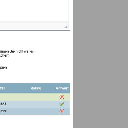
ommen Sie nicht weiter)
ckchen)
tigen
zer
Rating
Antwort
4323
3259