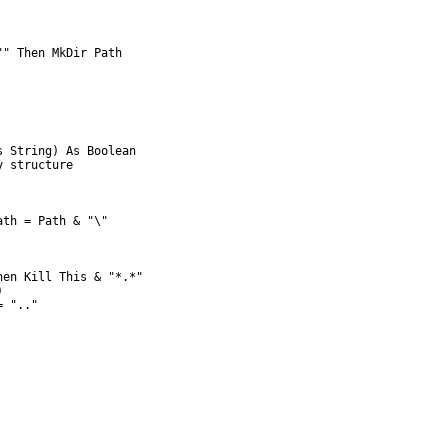


" Then MkDir Path  

 String) As Boolean

 structure  

th = Path & "\"  

en Kill This & "*.*"  



 ".."  
