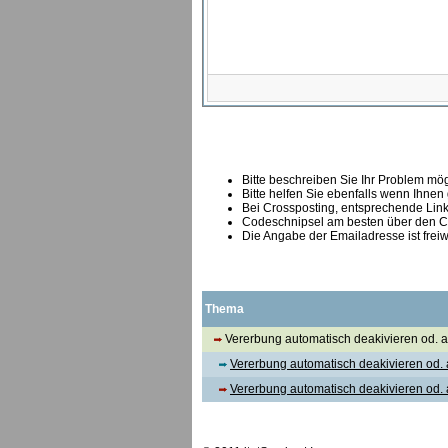
Bitte beschreiben Sie Ihr Problem mögl
Bitte helfen Sie ebenfalls wenn Ihnen
B
ei Crossposting, entsprechende Link
Codeschnipsel am besten über den Co
Die Angabe der Emailadresse ist freiw
Thema
Vererbung automatisch deakivieren od. a
Vererbung automatisch deakivieren od. 
Vererbung automatisch deakivieren od. 