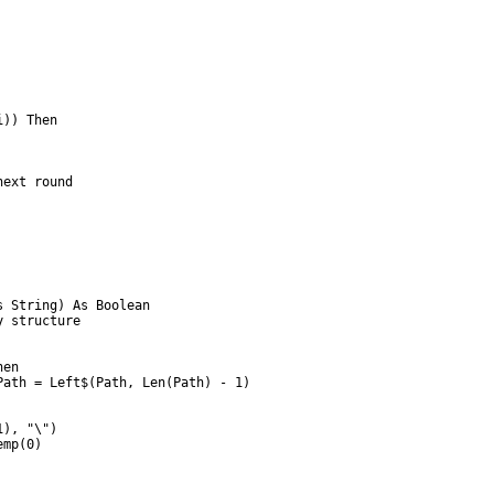
)) Then

ext round  

 String) As Boolean

 structure  

en  

ath = Left$(Path, Len(Path) - 1)  



), "\")  

mp(0)
