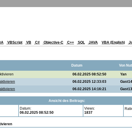
BA
VBScript
VB
C#
Objective-C
C++
SQL
JAVA
VBA (English)
J
Datum
Von Nut
ktivieren
06.02.2025 08:52:50
Yan
aktivieren
06.02.2025 12:33:03
Gast1
aktivieren
06.02.2025 14:16:21
Gast1
Ansicht des Beitrags:
Datum:
Views:
Rati
06.02.2025 08:52:50
1837
ivieren