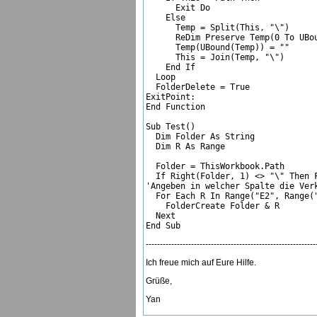
      Exit Do

    Else

      Temp = Split(This, "\")  

      ReDim Preserve Temp(0 To UBou
      Temp(UBound(Temp)) = ""  

      This = Join(Temp, "\")  

    End If

  Loop

  FolderDelete = True

ExitPoint:

End Function

Sub Test()

  Dim Folder As String

  Dim R As Range

  Folder = ThisWorkbook.Path

  If Right(Folder, 1) <> "\" Then F
'Angeben in welcher Spalte die Verk
  For Each R In Range("E2", Range("
    FolderCreate Folder & R

  Next

End Sub
------------------------------------------------------------
Ich freue mich auf Eure Hilfe.
Grüße,
Yan