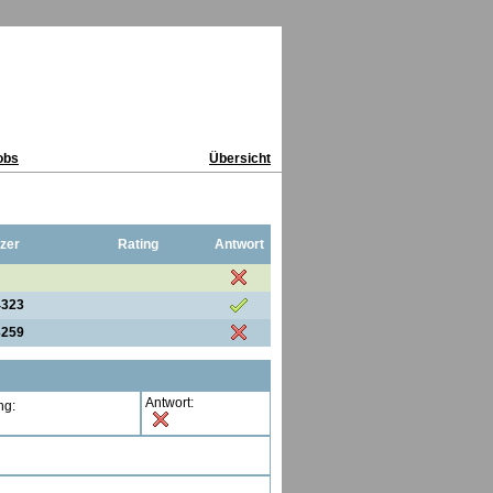
obs
Übersicht
zer
Rating
Antwort
4323
3259
Antwort:
ng: