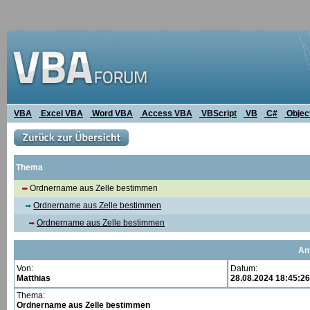
VBA
Excel VBA
Word VBA
Access VBA
VBScript
VB
C#
Objec
Thema
Ordnername aus Zelle bestimmen
Ordnername aus Zelle bestimmen
Ordnername aus Zelle bestimmen
An
Von:
Datum:
Matthias
28.08.2024 18:45:26
Thema:
Ordnername aus Zelle bestimmen