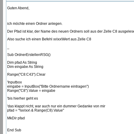
Guten Abend,
ich möchte einen Ordner anlegen.
Der Pfad ist klar, der Name des neuen Ordners soll aus der Zelle C8 ausgele
Also suche ich einen Befehl xx\xx\Wert aus Zelle C8
_
Sub OrdnerErstellenRSG()
Dim pfad As String
Dim eingabe As String
Range("C8:C43").Clear
'Inputbox
eingabe = InputBox("Bitte Ordnername eintragen")
Range("C8").Value = eingabe
'bis hierher geht es
'das klappt nicht, war auch nur ein dummer Gedanke von mir
pfad = "\\xx\xx\ & Range(C8).Value"
MkDir pfad
End Sub