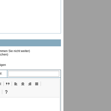
ommen Sie nicht weiter)
ckchen)
tigen
l: