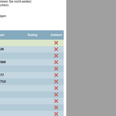
ommen Sie nicht weiter)
ckchen)
tigen
zer
Rating
Antwort
026
9569
777
5714