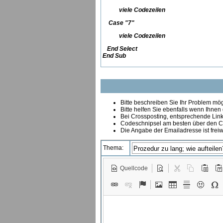
viele Codezeilen
Case "7"
viele Codezeilen
End Select
End Sub
Bitte beschreiben Sie Ihr Problem mögl
Bitte helfen Sie ebenfalls wenn Ihnen
B
ei Crossposting, entsprechende Link
Codeschnipsel am besten über den Co
Die Angabe der Emailadresse ist freiw
Thema:
Quellcode