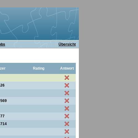
obs
Übersicht
zer
Rating
Antwort
026
9569
777
5714