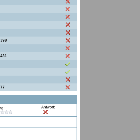
2398
1431
777
Antwort:
ng: