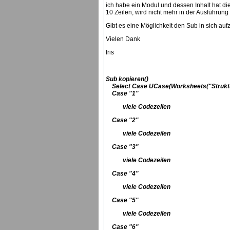
ich habe ein Modul und dessen Inhalt hat di
10 Zeilen, wird nicht mehr in der Ausführu
Gibt es eine Möglichkeit den Sub in sich au
Vielen Dank
Iris
Sub kopieren()
Select Case UCase(Worksheets("Struktu
Case "1"
viele Codezeilen
Case "2"
viele Codezeilen
Case "3"
viele Codezeilen
Case "4"
viele Codezeilen
Case "5"
viele Codezeilen
Case "6"