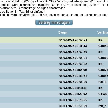
ichst ausführlich. (Wichtige Info z.B.: Office Version, Betriebssystem, Wo genau k
 geholfen werden konnte und markieren Sie Ihre Anfrage als erledigt (Klick auf Hä
s auf andere Forenbeiträge beifügen / nachtragen
de-Button im Text-Editor einfügen
illig und wird nur verwendet, um Sie bei Antworten auf Ihren Beitrag zu benachrich
Datum
Von Nut
04.03.2025 14:00:24
Iris
04.03.2025 14:11:43
Gast4
04.03.2025 15:02:50
Iris
05.03.2025 00:05:21
Gast6
05.03.2025 08:03:22
Iris
05.03.2025 11:55:00
Gast7
05.03.2025 12:51:51
Gast5
06.03.2025 00:05:20
ralf_b
06.03.2025 11:11:41
Iris
06.03.2025 11:29:02
Ulrich
06.03.2025 12:23:25
Iris
06.03.2025 16:51:29
ralf_b