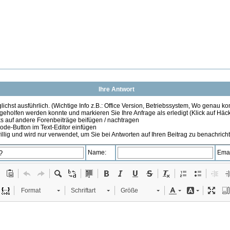
Ihre Antwort
ichst ausführlich. (Wichtige Info z.B.: Office Version, Betriebssystem, Wo genau k
 geholfen werden konnte und markieren Sie Ihre Anfrage als erledigt (Klick auf Hä
s auf andere Forenbeiträge beifügen / nachtragen
de-Button im Text-Editor einfügen
illig und wird nur verwendet, um Sie bei Antworten auf Ihren Beitrag zu benachrich
Name:
Emai
Format
Schriftart
Größe