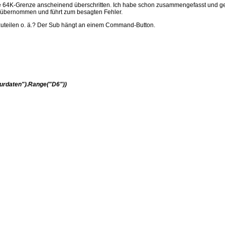
e 64K-Grenze anscheinend überschritten. Ich habe schon zusammengefasst und gekür
ng übernommen und führt zum besagten Fehler.
fzuteilen o. ä.? Der Sub hängt an einem Command-Button.
rdaten").Range("D6"))