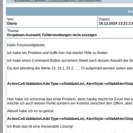
An
Von:
Datum:
Diana
16.12.2024 13:21:13
Thema:
Dropdown-Auswahl; Fehlermeldungen nicht anzeigen
Hallo Forumsmitglieder,
Ich habe ein Problem und hoffe hier mal wieder Hilfe zu finden.
Ich habe einen Command-Button auf einem Sheet nach dessen Anwahl die Zel
Da dort allerding die Werte 33, 33.1, 33.2, ... , 70 aufgelistet werden sollen w
ActiveCell.Validation.Add Type:=xlValidateList, AlertStyle:=xlValidAlertStop,
Hier habe ich schonmal das erste Problem, denn häufig macht mir Excel hier ei
möchte ich auch keinen Punkt sondern ein Komma zwischen den Ziffern, aber d
Aktuell habe ich es so gelöst:
ActiveCell.Validation.Add Type:=xlValidateList, AlertStyle:=xlValidAlertStop, 
Ich finde das
ist eine mieserable Lösung!