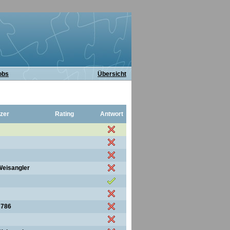
obs
Übersicht
zer
Rating
Antwort
Weisangler
3786