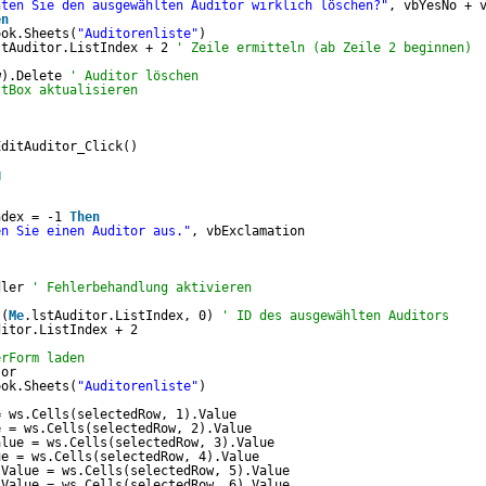
hten Sie den ausgewählten Auditor wirklich löschen?"
, vbYesNo + 
en
ook.Sheets(
"Auditorenliste"
)
stAuditor.ListIndex + 2 
' Zeile ermitteln (ab Zeile 2 beginnen)
w).Delete 
' Auditor löschen
stBox aktualisieren
EditAuditor_Click()
g
ndex = -1 
Then
en Sie einen Auditor aus."
, vbExclamation
dler 
' Fehlerbehandlung aktivieren
t(
Me
.lstAuditor.ListIndex, 0) 
' ID des ausgewählten Auditors
ditor.ListIndex + 2
erForm laden
tor
ook.Sheets(
"Auditorenliste"
)
= ws.Cells(selectedRow, 1).Value
e = ws.Cells(selectedRow, 2).Value
alue = ws.Cells(selectedRow, 3).Value
ue = ws.Cells(selectedRow, 4).Value
.Value = ws.Cells(selectedRow, 5).Value
.Value = ws.Cells(selectedRow, 6).Value