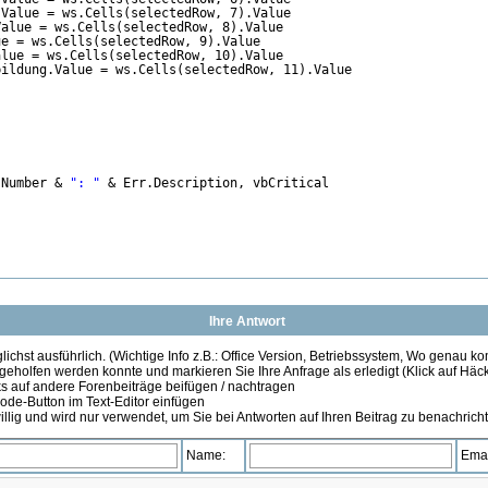
.Value = ws.Cells(selectedRow, 7).Value
Value = ws.Cells(selectedRow, 8).Value
ue = ws.Cells(selectedRow, 9).Value
alue = ws.Cells(selectedRow, 10).Value
bildung.Value = ws.Cells(selectedRow, 11).Value
.Number & 
": "
& Err.Description, vbCritical
Ihre Antwort
ichst ausführlich. (Wichtige Info z.B.: Office Version, Betriebssystem, Wo genau k
 geholfen werden konnte und markieren Sie Ihre Anfrage als erledigt (Klick auf Hä
s auf andere Forenbeiträge beifügen / nachtragen
de-Button im Text-Editor einfügen
illig und wird nur verwendet, um Sie bei Antworten auf Ihren Beitrag zu benachrich
Name:
Emai