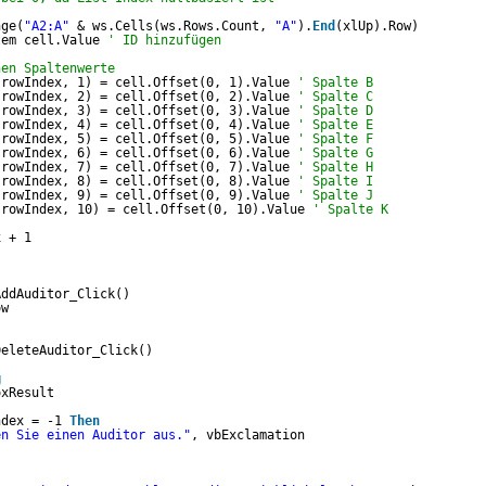
nge(
"A2:A"
& ws.Cells(ws.Rows.Count, 
"A"
).
End
(xlUp).Row)
tem cell.Value 
' ID hinzufügen
nen Spaltenwerte
(rowIndex, 1) = cell.Offset(0, 1).Value 
' Spalte B
(rowIndex, 2) = cell.Offset(0, 2).Value 
' Spalte C
(rowIndex, 3) = cell.Offset(0, 3).Value 
' Spalte D
(rowIndex, 4) = cell.Offset(0, 4).Value 
' Spalte E
(rowIndex, 5) = cell.Offset(0, 5).Value 
' Spalte F
(rowIndex, 6) = cell.Offset(0, 6).Value 
' Spalte G
(rowIndex, 7) = cell.Offset(0, 7).Value 
' Spalte H
(rowIndex, 8) = cell.Offset(0, 8).Value 
' Spalte I
(rowIndex, 9) = cell.Offset(0, 9).Value 
' Spalte J
(rowIndex, 10) = cell.Offset(0, 10).Value 
' Spalte K
x + 1
AddAuditor_Click()
ow
DeleteAuditor_Click()
g
oxResult
ndex = -1 
Then
en Sie einen Auditor aus."
, vbExclamation