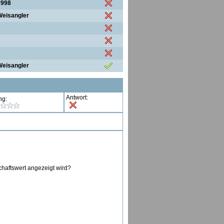
7998
Weisangler
Weisangler
Antwort:
ng:
chaftswert angezeigt wird?