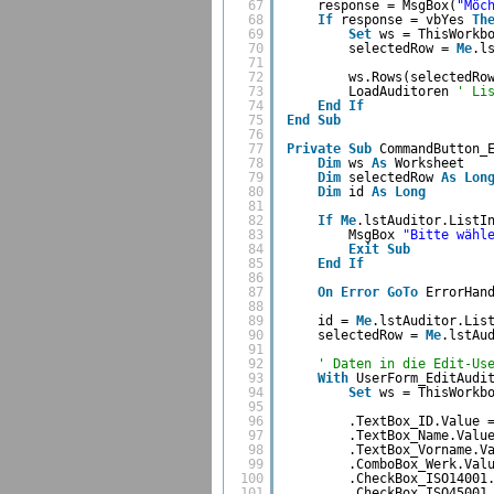
67
response = MsgBox(
"Möc
68
If
response = vbYes 
Th
69
Set
ws = ThisWorkb
70
selectedRow = 
Me
.l
71
72
ws.Rows(selectedRo
73
LoadAuditoren 
' Li
74
End
If
75
End
Sub
76
77
Private
Sub
CommandButton_
78
Dim
ws 
As
Worksheet
79
Dim
selectedRow 
As
Lon
80
Dim
id 
As
Long
81
82
If
Me
.lstAuditor.ListI
83
MsgBox 
"Bitte wähl
84
Exit
Sub
85
End
If
86
87
On
Error
GoTo
ErrorHan
88
89
id = 
Me
.lstAuditor.Lis
90
selectedRow = 
Me
.lstAu
91
92
' Daten in die Edit-Us
93
With
UserForm_EditAudi
94
Set
ws = ThisWorkb
95
96
.TextBox_ID.Value 
97
.TextBox_Name.Valu
98
.TextBox_Vorname.V
99
.ComboBox_Werk.Val
100
.CheckBox_ISO14001
101
.CheckBox_ISO45001