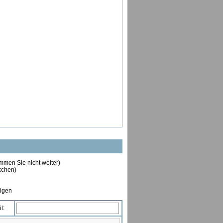
ommen Sie nicht weiter)
ckchen)
tigen
l: