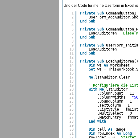
Und der Code für meine Userform in Excel ist
1
Private
Sub
CommandButton1
2
UserForm_AddAuditor.Sh
3
End
Sub
4
5
Private
Sub
CommandButton_
6
LoadAuditoren 
' Diese 
7
End
Sub
8
9
Private
Sub
UserForm_Initi
10
LoadAuditoren
11
End
Sub
12
13
Private
Sub
LoadAuditoren(
14
Dim
ws 
As
Worksheet
15
Set
ws = ThisWorkbook.
16
17
Me
.lstAuditor.Clear
18
19
' Konfiguriere die Lis
20
With
Me
.lstAuditor
21
.ColumnCount = 11
22
.ColumnWidths = 
"5
23
.BoundColumn = 1
24
.TextColumn = 1
25
.ListStyle = fmLis
26
.MultiSelect = 0
27
.MatchEntry = fmMa
28
End
With
29
30
Dim
cell 
As
Range
31
Dim
rowIndex 
As
Long
32
rowIndex = 0 
' Startet