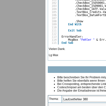
102
.CheckBox_ISO50001
103
.CheckBox_ISO9001.
104
.CheckBox_IATF.Val
105
.TextBox_Credits.V
106
.TextBox_DatumFort
107
108
.Show
109
End
With
110
111
Exit
Sub
112
113
ErrorHandler:
114
MsgBox 
"Fehler "
& Err
115
End
Sub
Vielen Dank.
Lg Max
Bitte beschreiben Sie Ihr Problem mögl
Bitte helfen Sie ebenfalls wenn Ihnen
B
ei Crossposting, entsprechende Link
Codeschnipsel am besten über den Co
Die Angabe der Emailadresse ist freiw
Thema: