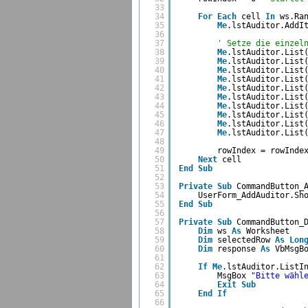
33
34
For
Each
cell 
In
ws.Ra
35
Me
.lstAuditor.AddI
36
37
' Setze die einzel
38
Me
.lstAuditor.List
39
Me
.lstAuditor.List
40
Me
.lstAuditor.List
41
Me
.lstAuditor.List
42
Me
.lstAuditor.List
43
Me
.lstAuditor.List
44
Me
.lstAuditor.List
45
Me
.lstAuditor.List
46
Me
.lstAuditor.List
47
Me
.lstAuditor.List
48
49
rowIndex = rowInde
50
Next
cell
51
End
Sub
52
53
Private
Sub
CommandButton_
54
UserForm_AddAuditor.Sh
55
End
Sub
56
57
Private
Sub
CommandButton_
58
Dim
ws 
As
Worksheet
59
Dim
selectedRow 
As
Lon
60
Dim
response 
As
VbMsgB
61
62
If
Me
.lstAuditor.ListI
63
MsgBox 
"Bitte wähl
64
Exit
Sub
65
End
If
66