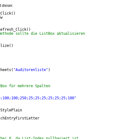
 dieser.
_Click()
ow
Refresh_Click()
Methode sollte die ListBox aktualisieren
alize()
)
Sheets(
"Auditorenliste"
)
tBox für mehrere Spalten
0;100;100;250;25;25;25;25;25;25;100"
tStylePlain
tchEntryFirstLetter
 bei 0, da List-Index nullbasiert ist