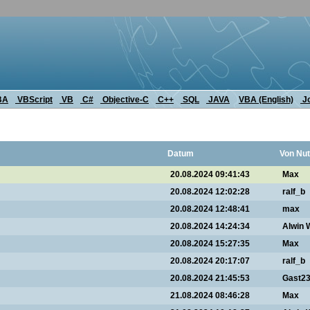
BA
VBScript
VB
C#
Objective-C
C++
SQL
JAVA
VBA (English)
J
Datum
Von Nut
20.08.2024 09:41:43
Max
20.08.2024 12:02:28
ralf_b
20.08.2024 12:48:41
max
20.08.2024 14:24:34
Alwin 
20.08.2024 15:27:35
Max
20.08.2024 20:17:07
ralf_b
20.08.2024 21:45:53
Gast2
21.08.2024 08:46:28
Max