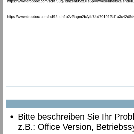
https://www.dropbox.com/scl/fi/38q7ldnzeht05xt8ije5p/Anwesenheitskalen
https://www.dropbox.com/scl/fi/qtuh1u2zf5agm2fcfyib7/cd70191f3d1a3c42
Bitte beschreiben Sie Ihr Prob
z.B.: Office Version, Betrie