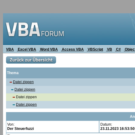
VBA
Excel VBA
Word VBA
Access VBA
VBScript
VB
C#
Objec
Thema
Datei zippen
Datei zippen
Datei zippen
Datei zippen
An
Von:
Datum:
Der Steuerfuzzi
23.11.2023 16:53:50