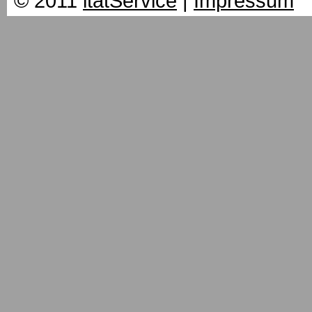
© 2011
itatService
|
Impressum