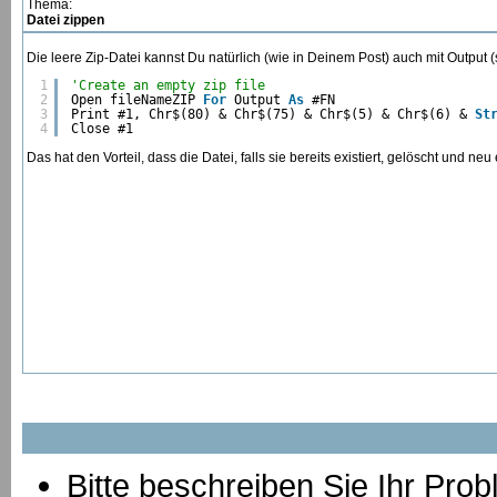
Thema:
Datei zippen
Die leere Zip-Datei kannst Du natürlich (wie in Deinem Post) auch mit Output (st
1
'Create an empty zip file
2
Open fileNameZIP 
For
Output 
As
#FN
3
Print #1, Chr$(80) & Chr$(75) & Chr$(5) & Chr$(6) & 
St
4
Close #1
Das hat den Vorteil, dass die Datei, falls sie bereits existiert, gelöscht und neu e
Bitte beschreiben Sie Ihr Prob