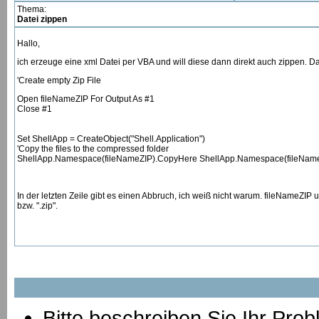
Thema:
Datei zippen
Hallo,
ich erzeuge eine xml Datei per VBA und will diese dann direkt auch zippen. Da
'Create empty Zip File
Open fileNameZIP For Output As #1
Close #1
Set ShellApp = CreateObject("Shell.Application")
'Copy the files to the compressed folder
ShellApp.Namespace(fileNameZIP).CopyHere ShellApp.Namespace(fileNam
In der letzten Zeile gibt es einen Abbruch, ich weiß nicht warum. fileNameZ
bzw. ".zip".
Bitte beschreiben Sie Ihr Prob