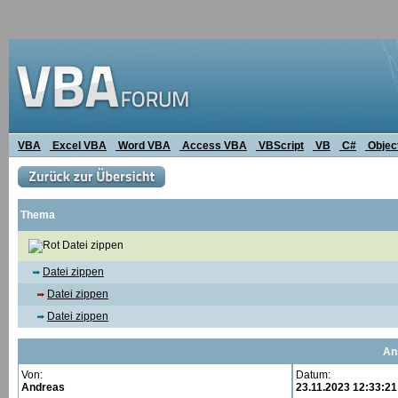
VBA
Excel VBA
Word VBA
Access VBA
VBScript
VB
C#
Objec
Thema
Datei zippen
Datei zippen
Datei zippen
Datei zippen
An
Von:
Datum:
Andreas
23.11.2023 12:33:21