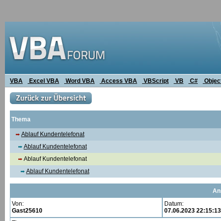
VBA
Excel VBA
Word VBA
Access VBA
VBScript
VB
C#
Objec
Thema
Ablauf Kundentelefonat
Ablauf Kundentelefonat
Ablauf Kundentelefonat
Ablauf Kundentelefonat
An
Von:
Datum:
Gast25610
07.06.2023 22:15:13