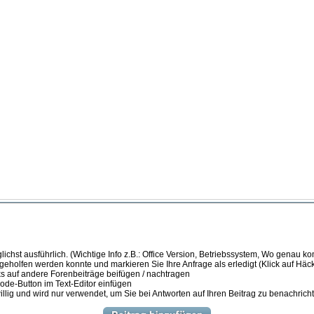
ichst ausführlich. (Wichtige Info z.B.: Office Version, Betriebssystem, Wo genau k
 geholfen werden konnte und markieren Sie Ihre Anfrage als erledigt (Klick auf Hä
s auf andere Forenbeiträge beifügen / nachtragen
de-Button im Text-Editor einfügen
illig und wird nur verwendet, um Sie bei Antworten auf Ihren Beitrag zu benachrich