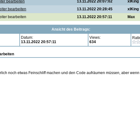
iter bearbeiten
13.11.2022 20:07:02
xlKing
eiter bearbeiten
13.11.2022 20:28:45
xlKing
eiter bearbeiten
13.11.2022 20:57:11
Max
Ansicht des Beitrags:
Datum:
Views:
Rati
13.11.2022 20:57:11
634
arbeiten
herlich noch etwas Feinschliff machen und den Code aufräumen müssen, aber wenn e