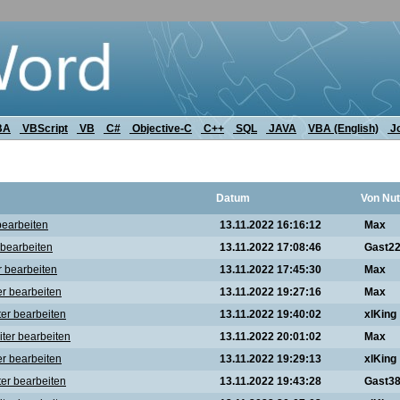
BA
VBScript
VB
C#
Objective-C
C++
SQL
JAVA
VBA (English)
J
Datum
Von Nut
bearbeiten
13.11.2022 16:16:12
Max
 bearbeiten
13.11.2022 17:08:46
Gast2
r bearbeiten
13.11.2022 17:45:30
Max
er bearbeiten
13.11.2022 19:27:16
Max
ter bearbeiten
13.11.2022 19:40:02
xlKing
iter bearbeiten
13.11.2022 20:01:02
Max
er bearbeiten
13.11.2022 19:29:13
xlKing
ter bearbeiten
13.11.2022 19:43:28
Gast3