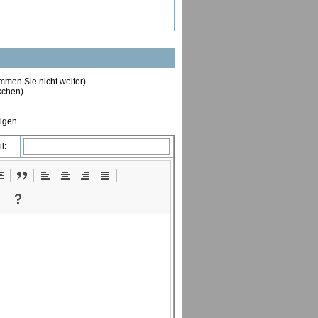
ommen Sie nicht weiter)
ckchen)
tigen
l: