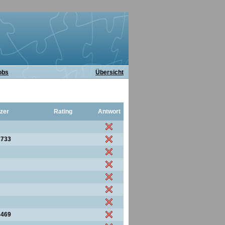
obs
Übersicht
zer
Rating
Antwort
2733
8469