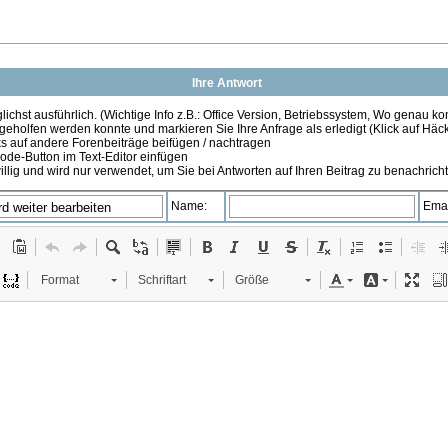
Ihre Antwort
ichst ausführlich. (Wichtige Info z.B.: Office Version, Betriebssystem, Wo genau k
 geholfen werden konnte und markieren Sie Ihre Anfrage als erledigt (Klick auf Hä
s auf andere Forenbeiträge beifügen / nachtragen
de-Button im Text-Editor einfügen
illig und wird nur verwendet, um Sie bei Antworten auf Ihren Beitrag zu benachrich
Name:
Emai
Format
Schriftart
Größe