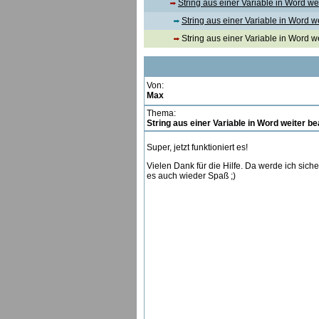
String aus einer Variable in Word we
String aus einer Variable in Word w
String aus einer Variable in Word w
Von:
Max
Thema:
String aus einer Variable in Word weiter be
Super, jetzt funktioniert es!
Vielen Dank für die Hilfe. Da werde ich sic
es auch wieder Spaß ;)