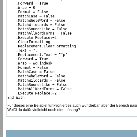
    .Forward = True

    .Wrap = 0

    .Format = False

    .MatchCase = False

    .MatchWholeWord = False

    .MatchWildcards = False

    .MatchSoundsLike = False

    .MatchAllWordForms = False

    .Execute Replace:=2

    .ClearFormatting

    .Replacement.ClearFormatting

    .Text = ", "

    .Replacement.Text = "^p"

    .Forward = True

    .Wrap = wdFindAsk

    .Format = False

    .MatchCase = False

    .MatchWholeWord = False

    .MatchWildcards = False

    .MatchSoundsLike = False

    .MatchAllWordForms = False

    .Execute Replace:=2

End With
Für dieses eine Beispiel funktioniert es auch wunderbar, aber der Bereich pas
Weißt du dafür vielleicht noch eine Lösung?