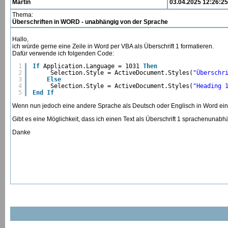
Martin
03.04.2025 12:26:25
Thema:
Überschriften in WORD - unabhängig von der Sprache
Hallo,
ich würde gerne eine Zeile in Word per VBA als Überschrift 1 formatieren.
Dafür verwende ich folgenden Code:
1
If
Application.Language = 1031 
Then
2
Selection.Style = ActiveDocument.Styles(
"Überschr
3
Else
4
Selection.Style = ActiveDocument.Styles(
"Heading 
5
End
If
Wenn nun jedoch eine andere Sprache als Deutsch oder Englisch in Word eingeste
Gibt es eine Möglichkeit, dass ich einen Text als Überschrift 1 sprachenunabh
Danke