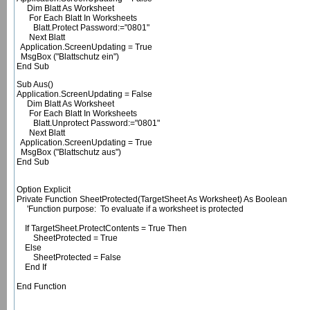
Dim Blatt As Worksheet
For Each Blatt In Worksheets
Blatt.Protect Password:="0801"
Next Blatt
Application.ScreenUpdating = True
MsgBox ("Blattschutz ein")
End Sub
Sub Aus()
Application.ScreenUpdating = False
Dim Blatt As Worksheet
For Each Blatt In Worksheets
Blatt.Unprotect Password:="0801"
Next Blatt
Application.ScreenUpdating = True
MsgBox ("Blattschutz aus")
End Sub
Option Explicit
Private Function SheetProtected(TargetSheet As Worksheet) As Boolean
'Function purpose: To evaluate if a worksheet is protected
If TargetSheet.ProtectContents = True Then
SheetProtected = True
Else
SheetProtected = False
End If
End Function