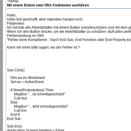
Thema:
Mit einem Button zwei VBA Funktionen ausführen
Hallo,
Habs fast geschafft, aber irgendwo hängst noch.
Folgendes:
Ich möchte alle Arbeitsblätter mit einem Button schreibschützen und mit dem g
Wenn ich den Button drücke, um die Arbeitsblätter zu schützen, läuft alles per
Fehlermeldung im VBA
"Fehler beim Kompilieren - Nach End Sub, End Function oder End Property k
Kann mir einer bitte sagen, wo der Fehler ist ?
Sub Click()
Dim ws As Worksheet
Set ws = ActiveSheet
If SheetProtected(ws) Then
MsgBox "... ist schreibgeschützt"
Call Aus
Else
MsgBox "... wird schreibgeschützt"
Call Ein
End If
End Sub
Sub Ein()
Application.ScreenUpdating = False