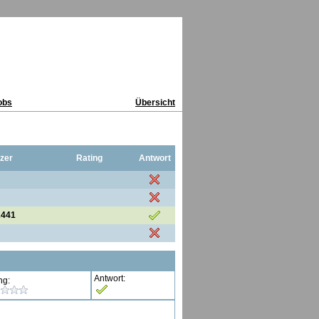
obs
Übersicht
zer
Rating
Antwort
2441
Antwort:
ng: