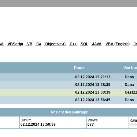
BA
VBScript
VB
C#
Objective-C
C++
SQL
JAVA
VBA (English)
J
Datum
Von Nut
02.12.2024 13:21:13
Dana
02.12.2024 13:28:39
Dana
02.12.2024 13:50:39
Gast2
02.12.2024 13:56:45
Dana
Ansicht des Beitrags:
Datum:
Views:
Rati
02.12.2024 13:50:39
677