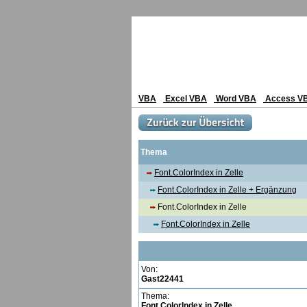
VBA
Excel VBA
Word VBA
Access V
Thema
Font.ColorIndex in Zelle
Font.ColorIndex in Zelle + Ergänzung
Font.ColorIndex in Zelle
Font.ColorIndex in Zelle
Von:
Gast22441
Thema:
Font.ColorIndex in Zelle