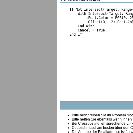
    If Not Intersect(Target, Range(
        With Intersect(Target, Rang
            .Font.Color = RGB(0, 25
            .Offset(0, -2).Font.Col
        End With

        Cancel = True

    End If
Bitte beschreiben Sie Ihr Problem mögl
Bitte helfen Sie ebenfalls wenn Ihnen
B
ei Crossposting, entsprechende Link
Codeschnipsel am besten über den Co
Die Angabe der Emailadresse ist freiw