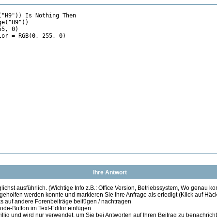
"H9")) Is Nothing Then

e("H9"))

5, 0)

or = RGB(0, 255, 0)

Ihre Antwort
ichst ausführlich. (Wichtige Info z.B.: Office Version, Betriebssystem, Wo genau k
 geholfen werden konnte und markieren Sie Ihre Anfrage als erledigt (Klick auf Hä
s auf andere Forenbeiträge beifügen / nachtragen
de-Button im Text-Editor einfügen
illig und wird nur verwendet, um Sie bei Antworten auf Ihren Beitrag zu benachrich