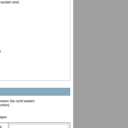
rhanden sind.
.
ommen Sie nicht weiter)
ckchen)
tigen
l: