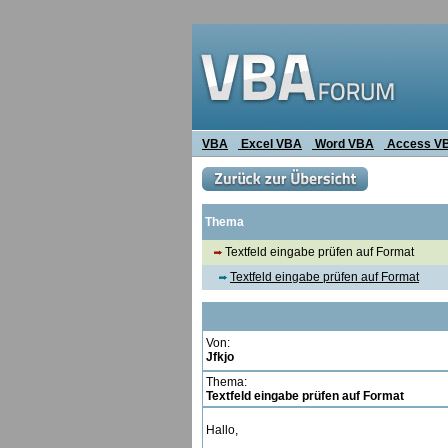
VBA
Excel VBA
Word VBA
Access V
Thema
Textfeld eingabe prüfen auf Format
Textfeld eingabe prüfen auf Format
Von:
Jfkjo
Thema:
Textfeld eingabe prüfen auf Format
Hallo,