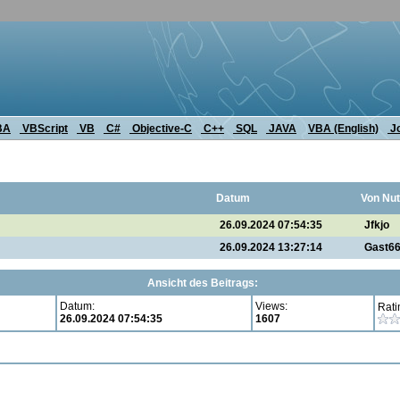
BA
VBScript
VB
C#
Objective-C
C++
SQL
JAVA
VBA (English)
J
Datum
Von Nut
26.09.2024 07:54:35
Jfkjo
26.09.2024 13:27:14
Gast6
Ansicht des Beitrags:
Datum:
Views:
Rati
26.09.2024 07:54:35
1607