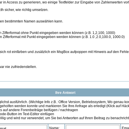
ar in Access zu generieren, wo einige Textfelder zur Eingabe von Zahlenwerten vo
th sicher, wie richtig umsetzen.
einen bestimmten Namen auswählen kann.
ein Zifferformat ohne Punkt eingegeben werden können (z.B. 1,2,100, 1000)
ein Zifferformat mit Punkt eingegeben werden können (z.B. 1.0 ,2.0,100.0, 1000.0)
 sich rot einfärben und zusätzlich ein MsgBox aufpoppen mit Hinweis auf den Fehler
war nie zufriedenstellen.
Ihre Antwort
ichst ausführlich. (Wichtige Info z.B.: Office Version, Betriebssystem, Wo genau k
 geholfen werden konnte und markieren Sie Ihre Anfrage als erledigt (Klick auf Hä
s auf andere Forenbeiträge beifügen / nachtragen
de-Button im Text-Editor einfügen
illig und wird nur verwendet, um Sie bei Antworten auf Ihren Beitrag zu benachrich
Name:
Emai