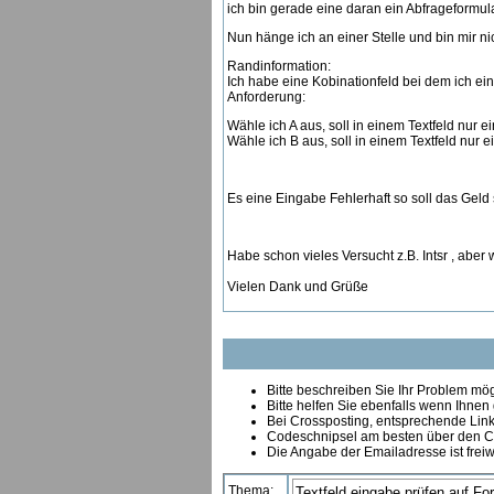
ich bin gerade eine daran ein Abfrageformul
Nun hänge ich an einer Stelle und bin mir nic
Randinformation:
Ich habe eine Kobinationfeld bei dem ich 
Anforderung:
Wähle ich A aus, soll in einem Textfeld nur 
Wähle ich B aus, soll in einem Textfeld nur 
Es eine Eingabe Fehlerhaft so soll das Geld
Habe schon vieles Versucht z.B. Intsr , aber 
Vielen Dank und Grüße
Bitte beschreiben Sie Ihr Problem mögl
Bitte helfen Sie ebenfalls wenn Ihnen
B
ei Crossposting, entsprechende Link
Codeschnipsel am besten über den Co
Die Angabe der Emailadresse ist freiw
Thema: