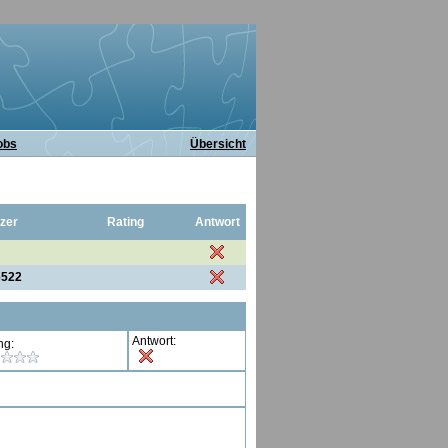
obs
Übersicht
zer
Rating
Antwort
6522
Antwort:
ng: