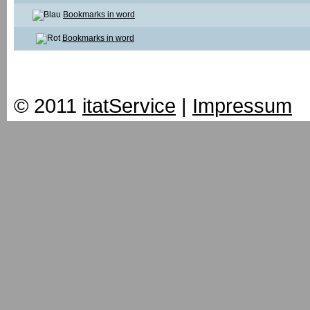
Bookmarks in word
Bookmarks in word
© 2011
itatService
|
Impressum