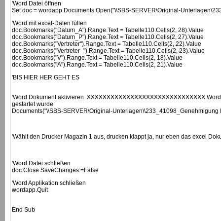
'Word Datei öffnen
Set doc = wordapp.Documents.Open("\\SBS-SERVER\Original-Unterlagen\233
'Word mit excel-Daten füllen
doc.Bookmarks("Datum_A").Range.Text = Tabelle110.Cells(2, 28).Value
doc.Bookmarks("Datum_P").Range.Text = Tabelle110.Cells(2, 27).Value
doc.Bookmarks("Vertreter").Range.Text = Tabelle110.Cells(2, 22).Value
doc.Bookmarks("Vertreter_").Range.Text = Tabelle110.Cells(2, 23).Value
doc.Bookmarks("V").Range.Text = Tabelle110.Cells(2, 18).Value
doc.Bookmarks("A").Range.Text = Tabelle110.Cells(2, 21).Value
'BIS HIER HER GEHT ES
'Word Dokument aktivieren XXXXXXXXXXXXXXXXXXXXXXXXXXXXXX Word Dokum
gestartet wurde
Documents("\\SBS-SERVER\Original-Unterlagen\\233_41098_Genehmigung P
'Wählt den Drucker Magazin 1 aus, drucken klappt ja, nur eben das excel D
'Word Datei schließen
doc.Close SaveChanges:=False
'Word Applikation schließen
wordapp.Quit
End Sub