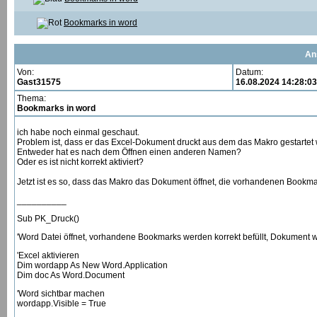
Bookmarks in word
An
Von:
Datum:
Gast31575
16.08.2024 14:28:03
Thema:
Bookmarks in word
ich habe noch einmal geschaut.
Problem ist, dass er das Excel-Dokument druckt aus dem das Makro gestartet
Entweder hat es nach dem Öffnen einen anderen Namen?
Oder es ist nicht korrekt aktiviert?
Jetzt ist es so, dass das Makro das Dokument öffnet, die vorhandenen Bookmar
__________
Sub PK_Druck()
'Word Datei öffnet, vorhandene Bookmarks werden korrekt befüllt, Dokument w
'Excel aktivieren
Dim wordapp As New Word.Application
Dim doc As Word.Document
'Word sichtbar machen
wordapp.Visible = True