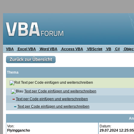
VBA
Excel VBA
Word VBA
Access VBA
VBScript
VB
C#
Objec
Thema
Text per Code einfügen und weiterschreiben
Text per Code einfügen und weiterschreiben
Text per Code einfügen und weiterschreiben
Text per Code einfügen und weiterschreiben
An
Von:
Datum:
Flyinggancho
29.07.2024 12:25:05