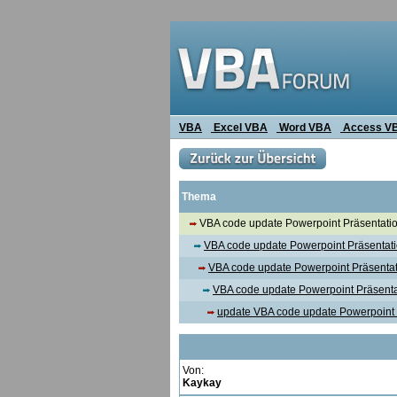
VBA
Excel VBA
Word VBA
Access V
Thema
VBA code update Powerpoint Präsentati
VBA code update Powerpoint Präsentat
VBA code update Powerpoint Präsenta
VBA code update Powerpoint Präsenta
update VBA code update Powerpoint 
Von:
Kaykay