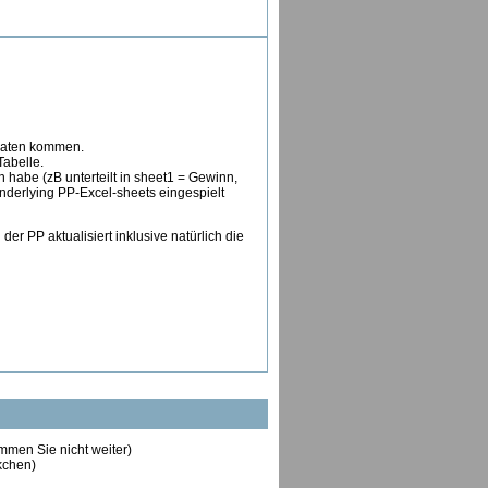
e Daten kommen.
-Tabelle.
n habe (zB unterteilt in sheet1 = Gewinn,
nderlying PP-Excel-sheets eingespielt
der PP aktualisiert inklusive natürlich die
ommen Sie nicht weiter)
ckchen)