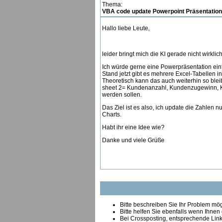
Thema:
VBA code update Powerpoint Präsentation
Hallo liebe Leute,
leider bringt mich die KI gerade nicht wirklic
Ich würde gerne eine Powerpräsentation einf
Stand jetzt gibt es mehrere Excel-Tabellen in
Theoretisch kann das auch weiterhin so bleib
sheet 2= Kundenanzahl, Kundenzugewinn, Kun
werden sollen.
Das Ziel ist es also, ich update die Zahlen n
Charts.
Habt ihr eine Idee wie?
Danke und viele Grüße
Bitte beschreiben Sie Ihr Problem mögl
Bitte helfen Sie ebenfalls wenn Ihnen
B
ei Crossposting, entsprechende Link