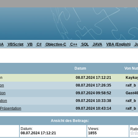
BA
VBScript
VB
C#
Objective-C
C++
SQL
JAVA
VBA (English)
J
Datum
Von Nut
on
08.07.2024 17:12:21
Kayka
ion
08.07.2024 17:26:35
ralf_b
tion
09.07.2024 09:58:52
Gast4
tion
09.07.2024 10:33:38
ralf_b
Präsentation
09.07.2024 10:43:14
ralf_b
Ansicht des Beitrags:
Datum:
Views:
Rati
08.07.2024 17:12:21
1855