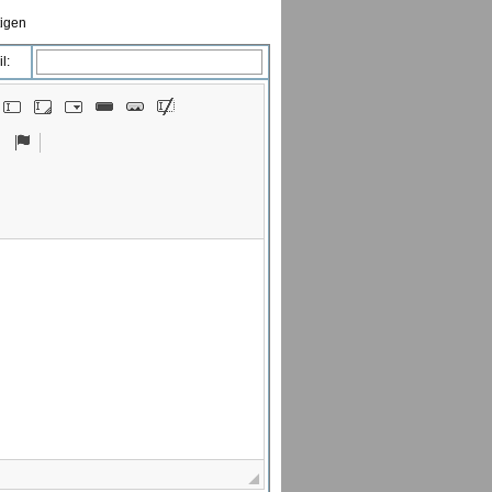
tigen
l: