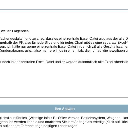
h weiter. Folgendes:
acher gestalten und zwar so, dass es eine zentrale Excel-Datei gibt, aus der all
nerhalb der PP, also für jede Slide und für jedes Chart gibt es eine separate Excel
en, ich hätte nur gerne eine zentrale Excel-Datei in der ich zB alle Geschäftszahle
denabgang, usw... also mehrere Infos in einem tab, die nun auf die jeweiligen u
ur noch in der zentralen Excel-Datei und er werden automatisch alle Excel-sheets in 
Ihre Antwort
ichst ausführlich. (Wichtige Info z.B.: Office Version, Betriebssystem, Wo genau k
 geholfen werden konnte und markieren Sie Ihre Anfrage als erledigt (Klick auf Hä
s auf andere Forenbeiträge beifügen / nachtragen