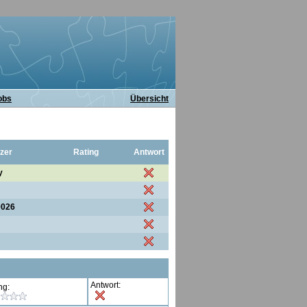
obs
Übersicht
zer
Rating
Antwort
y
0026
Antwort:
ng: