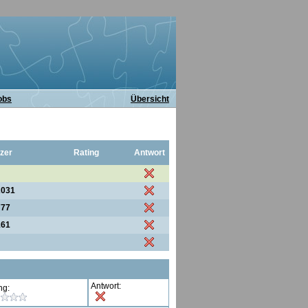
obs
Übersicht
zer
Rating
Antwort
2031
777
161
Antwort:
ng: