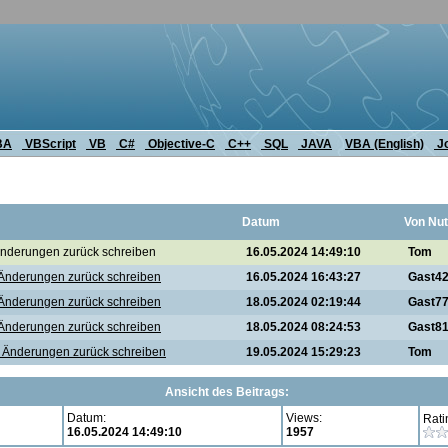
BA
VBScript
VB
C#
Objective-C
C++
SQL
JAVA
VBA (English)
J
Datum
Von Nut
Änderungen zurück schreiben
16.05.2024 14:49:10
Tom
d Änderungen zurück schreiben
16.05.2024 16:43:27
Gast4
d Änderungen zurück schreiben
18.05.2024 02:19:44
Gast7
d Änderungen zurück schreiben
18.05.2024 08:24:53
Gast8
d Änderungen zurück schreiben
19.05.2024 15:29:23
Tom
Ansicht des Beitrags:
Datum:
Views:
Rati
16.05.2024 14:49:10
1957