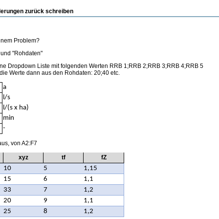
nderungen zurück schreiben
meinem Problem?
" und "Rohdaten"
 eine Dropdown Liste mit folgenden Werten RRB 1;RRB 2;RRB 3;RRB 4;RRB 5
 die Werte dann aus den Rohdaten: 20;40 etc.
a
l/s
l/(s x ha)
min
-
 aus, von A2:F7
xyz
tf
f
Z
10
5
1,15
15
6
1,1
33
7
1,2
20
9
1,1
25
8
1,2