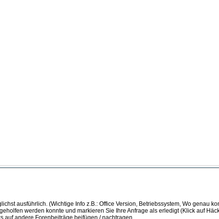
ichst ausführlich. (Wichtige Info z.B.: Office Version, Betriebssystem, Wo genau k
 geholfen werden konnte und markieren Sie Ihre Anfrage als erledigt (Klick auf Hä
s auf andere Forenbeiträge beifügen / nachtragen