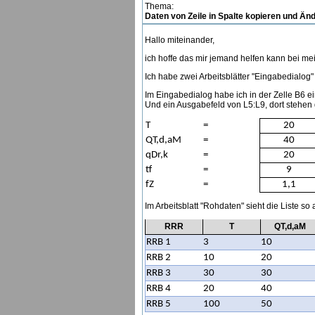
Thema:
Daten von Zeile in Spalte kopieren und Ä
Hallo miteinander,
ich hoffe das mir jemand helfen kann bei 
Ich habe zwei Arbeitsblätter "Eingabedialog
Im Eingabedialog habe ich in der Zelle B6
Und ein Ausgabefeld von L5:L9, dort stehen
T
=
20
QT,d,aM
=
40
qDr,k
=
20
tf
=
9
fZ
=
1,1
Im Arbeitsblatt "Rohdaten" sieht die Liste so
RRR
T
Q
T,d,aM
RRB 1
3
10
RRB 2
10
20
RRB 3
30
30
RRB 4
20
40
RRB 5
100
50