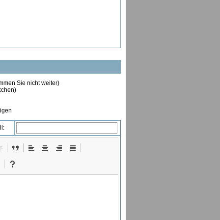
ommen Sie nicht weiter)
ckchen)
tigen
l: