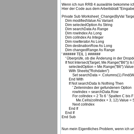
Wenn ich nun RRB 4 auswähle bekomme ich die
Hier der Code aus dem Arbeitsblatt "Eingab
Private Sub Worksheet_Change(ByVal Targe
Dim modifiedValue As Variant
Dim selectedOption As String
Dim searchData As Range
Dim rowIndex As Long
Dim colIndex As Integer
Dim rowIterator As Long
Dim destinationRow As Long
Dim changedRange As Range
' ###### TEIL 1 ######
' Überprüfe, ob die Änderung in der Dropdow
If Not Intersect(Target, Me.Range("B6")) Is
selectedOption = Me.Range("B6").Value
With Sheets("Rohdaten")
Set searchData = .Columns(1).Find(What:
End With
If Not searchData Is Nothing Then
' Zeilenindex der gefundenen Option
rowIndex = searchData.Row
For colIndex = 2 To 6 ' Spalten C bis F
Me.Cells(colIndex + 3, 12).Value = Shee
Next colIndex
End If
End If
End Sub
Nun mein Eigentliches Problem, wenn ich unt