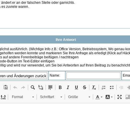
ändert er an der falschen Stelle oder garnichts.
a es zuviele waren.
Ihre Antwort
ichst ausführlich. (Wichtige Info z.B.: Office Version, Betriebssystem, Wo genau k
 geholfen werden konnte und markieren Sie Ihre Anfrage als erledigt (Klick auf Hä
s auf andere Forenbeiträge beifügen / nachtragen
de-Button im Text-Editor einfügen
illig und wird nur verwendet, um Sie bei Antworten auf Ihren Beitrag zu benachrich
Name:
Emai
Format
Schriftart
Größe