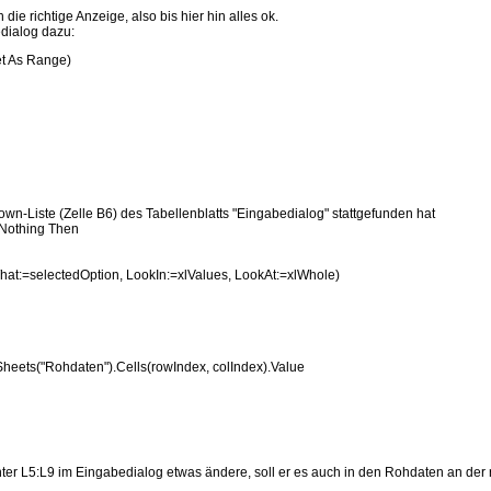
 richtige Anzeige, also bis hier hin alles ok.
edialog dazu:
t As Range)
n-Liste (Zelle B6) des Tabellenblatts "Eingabedialog" stattgefunden hat
 Nothing Then
=selectedOption, LookIn:=xlValues, LookAt:=xlWhole)
ts("Rohdaten").Cells(rowIndex, colIndex).Value
er L5:L9 im Eingabedialog etwas ändere, soll er es auch in den Rohdaten an der ri