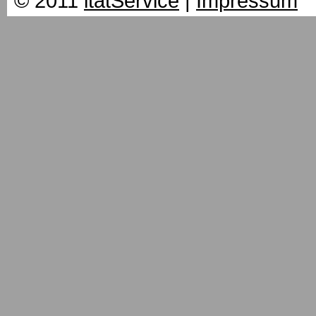
© 2011
itatService
|
Impressum