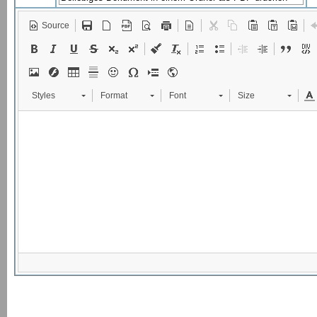
Source
Styles
Format
Font
Size