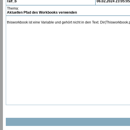
ralf_b
06.02.2024 23:05:05
Thema:
Aktuellen Pfad des Workbooks verwenden
thisworkbook ist eine Variable und gehört nicht in den Text. Dir(Thisworkbook.p