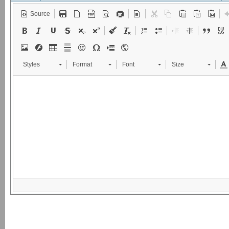
Source
Styles
Format
Font
Size