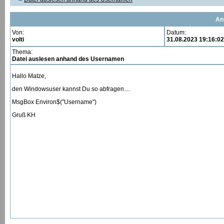
An
Von:
Datum:
volti
31.08.2023 19:16:02
Thema:
Datei auslesen anhand des Usernamen
Hallo Matze,
den Windowsuser kannst Du so abfragen....
MsgBox Environ$("Username")
Gruß KH