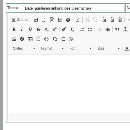
Thema:
N
Source
Styles
Format
Font
Size