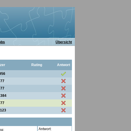
obs
Übersicht
zer
Rating
Antwort
956
777
777
4384
777
1123
Antwort:
ng: