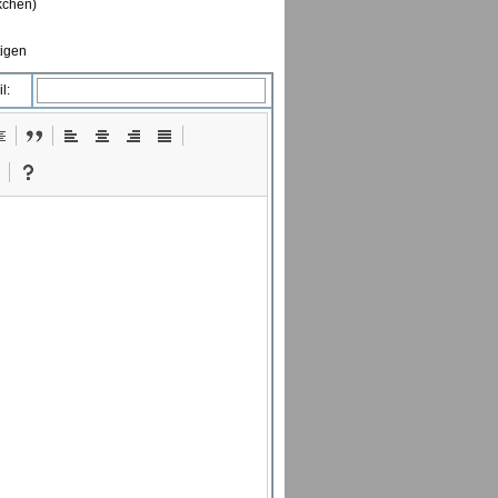
ckchen)
tigen
l: