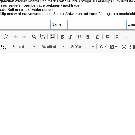
 geholfen werden konnte und markieren Sie Ihre Anfrage als erledigt (Klick auf Hä
s auf andere Forenbeiträge beifügen / nachtragen
de-Button im Text-Editor einfügen
illig und wird nur verwendet, um Sie bei Antworten auf Ihren Beitrag zu benachrich
Name:
Emai
Format
Schriftart
Größe