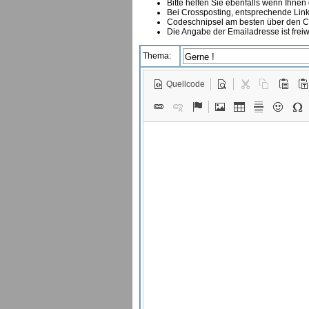
Bitte helfen Sie ebenfalls wenn Ihnen
B
ei Crossposting, entsprechende Link
Codeschnipsel am besten über den Co
Die Angabe der Emailadresse ist freiw
Thema:
Quellcode