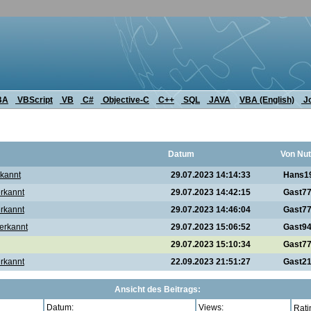
BA
VBScript
VB
C#
Objective-C
C++
SQL
JAVA
VBA (English)
J
Datum
Von Nut
rkannt
29.07.2023 14:14:33
Hans1
erkannt
29.07.2023 14:42:15
Gast7
erkannt
29.07.2023 14:46:04
Gast7
 erkannt
29.07.2023 15:06:52
Gast9
29.07.2023 15:10:34
Gast7
erkannt
22.09.2023 21:51:27
Gast2
Ansicht des Beitrags:
Datum:
Views:
Rati