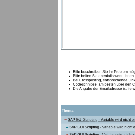
Bitte beschreiben Sie Ihr Problem mögl
Bitte helfen Sie ebenfalls wenn Ihnen
B
ei Crossposting, entsprechende Link
Codeschnipsel am besten über den Co
Die Angabe der Emailadresse ist freiw
Thema
SAP GUI Scripting - Variable wird nicht e
SAP GUI Scripting - Variable wird nicht 
SAP GUI Scripting - Variable wird nicht 