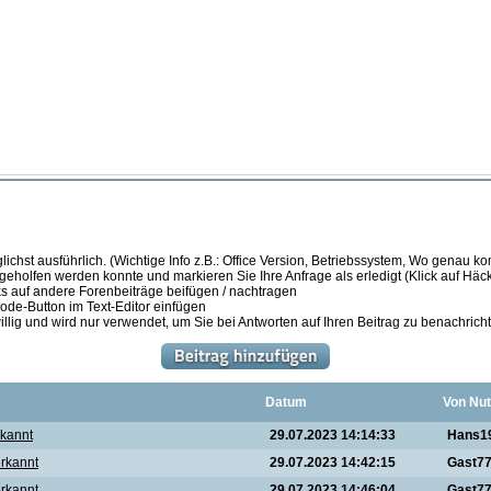
ichst ausführlich. (Wichtige Info z.B.: Office Version, Betriebssystem, Wo genau k
 geholfen werden konnte und markieren Sie Ihre Anfrage als erledigt (Klick auf Hä
s auf andere Forenbeiträge beifügen / nachtragen
de-Button im Text-Editor einfügen
illig und wird nur verwendet, um Sie bei Antworten auf Ihren Beitrag zu benachrich
Datum
Von Nut
rkannt
29.07.2023 14:14:33
Hans1
erkannt
29.07.2023 14:42:15
Gast7
erkannt
29.07.2023 14:46:04
Gast7