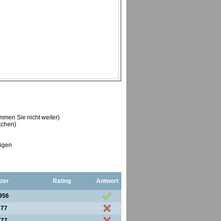
ommen Sie nicht weiter)
ckchen)
tigen
zer
Rating
Antwort
956
777
777