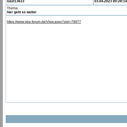
Gast13623
03.04.2023 00:28:14
Thema:
hier geht es weiter
https://www.vba-forum.de/View.aspx?ziel=79977