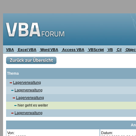
VBA
Excel VBA
Word VBA
Access VBA
VBScript
VB
C#
Objec
Thema
Lagerverwaltung
Lagerverwaltung
Lagerverwaltung
hier geht es weiter
Lagerverwaltung
An
Von:
Datum: