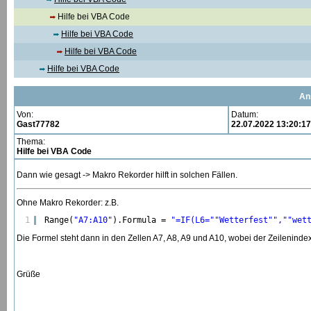
Hilfe bei VBA Code
Hilfe bei VBA Code
Hilfe bei VBA Code
Hilfe bei VBA Code
An
Von:
Datum:
Gast77782
22.07.2022 13:20:17
Thema:
Hilfe bei VBA Code
Dann wie gesagt -> Makro Rekorder hilft in solchen Fällen.
Ohne Makro Rekorder: z.B.
1
Range(
"A7:A10"
).Formula = 
"=IF(L6="
"Wetterfest"
","
"wet
Die Formel steht dann in den Zellen A7, A8, A9 und A10, wobei der Zeileninde
Grüße