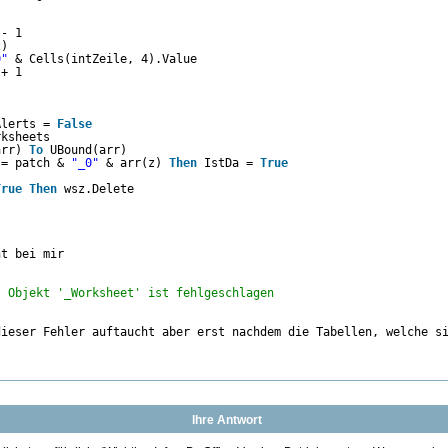
 - 1
z)
0"
& Cells(intZeile, 4).Value
 + 1
Alerts = 
False
rksheets
arr) 
To
UBound(arr)
 = patch & 
"_0"
& arr(z) 
Then
IstDa = 
True
True
Then
wsz.Delete
nt bei mir
s Objekt '_Worksheet' ist fehlgeschlagen
dieser Fehler auftaucht aber erst nachdem die Tabellen, welche s
Ihre Antwort