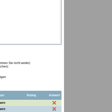
ommen Sie nicht weiter)
ckchen)
tigen
zer
Rating
Antwort
horn
horn