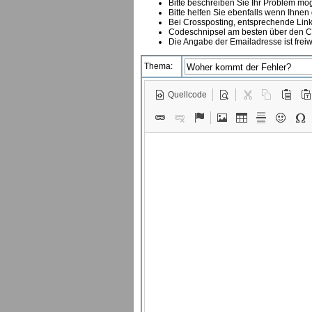
Bitte beschreiben Sie Ihr Problem mögl
Bitte helfen Sie ebenfalls wenn Ihnen
B
ei Crossposting, entsprechende Link
Codeschnipsel am besten über den Co
Die Angabe der Emailadresse ist freiw
Thema:
Quellcode