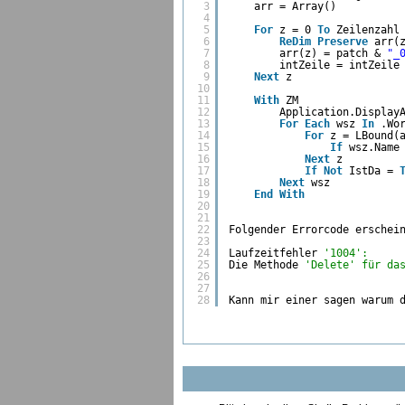
3
arr = Array()
4
5
For
z = 0 
To
Zeilenzahl
6
ReDim
Preserve
arr(
7
arr(z) = patch & 
"_
8
intZeile = intZeile
9
Next
z
10
11
With
ZM
12
Application.Display
13
For
Each
wsz 
In
.Wo
14
For
z = LBound(
15
If
wsz.Name
16
Next
z
17
If
Not
IstDa = 
18
Next
wsz
19
End
With
20
21
22
Folgender Errorcode erschei
23
24
Laufzeitfehler 
'1004':
25
Die Methode 
'Delete' für da
26
27
28
Kann mir einer sagen warum 