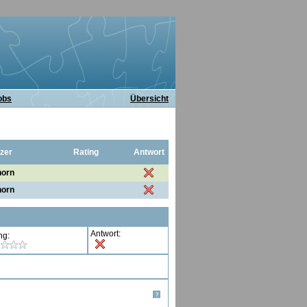
obs
Übersicht
zer
Rating
Antwort
horn
horn
Antwort:
ng:
?