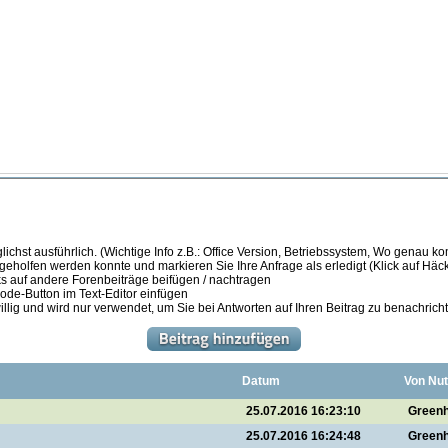
ichst ausführlich. (Wichtige Info z.B.: Office Version, Betriebssystem, Wo genau k
 geholfen werden konnte und markieren Sie Ihre Anfrage als erledigt (Klick auf Hä
s auf andere Forenbeiträge beifügen / nachtragen
de-Button im Text-Editor einfügen
illig und wird nur verwendet, um Sie bei Antworten auf Ihren Beitrag zu benachrich
Datum
Von Nut
25.07.2016 16:23:10
Green
25.07.2016 16:24:48
Green