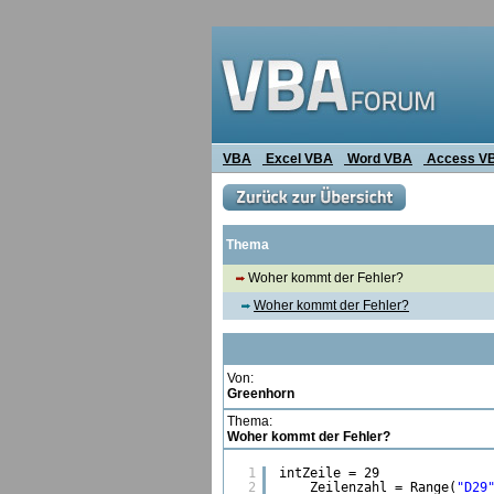
VBA
Excel VBA
Word VBA
Access V
Thema
Woher kommt der Fehler?
Woher kommt der Fehler?
Von:
Greenhorn
Thema:
Woher kommt der Fehler?
1
intZeile = 29
2
Zeilenzahl = Range(
"D29