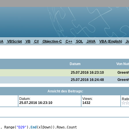
BA
VBScript
VB
C#
Objective-C
C++
SQL
JAVA
VBA (English)
J
Datum
Von Nut
25.07.2016 16:23:10
Green
25.07.2016 16:24:48
Green
Ansicht des Beitrags:
Datum:
Views:
Rati
25.07.2016 16:23:10
1432
"
, Range(
"D29"
).
End
(xlDown)).Rows.Count