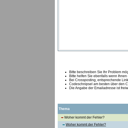
Bitte beschreiben Sie Ihr Problem mögl
Bitte helfen Sie ebenfalls wenn Ihnen
B
ei Crossposting, entsprechende Link
Codeschnipsel am besten über den Co
Die Angabe der Emailadresse ist freiw
Thema
Woher kommt der Fehler?
Woher kommt der Fehler?