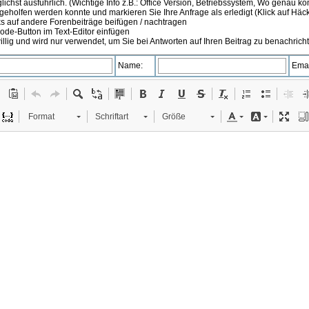
ichst ausführlich. (Wichtige Info z.B.: Office Version, Betriebssystem, Wo genau k
 geholfen werden konnte und markieren Sie Ihre Anfrage als erledigt (Klick auf Hä
s auf andere Forenbeiträge beifügen / nachtragen
de-Button im Text-Editor einfügen
illig und wird nur verwendet, um Sie bei Antworten auf Ihren Beitrag zu benachrich
Name:
Emai
Format
Schriftart
Größe