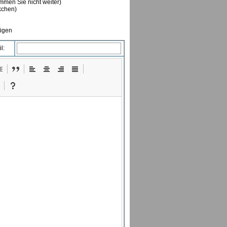
ommen Sie nicht weiter)
ckchen)
tigen
l: