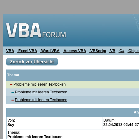
VBA
Excel VBA
Word VBA
Access VBA
VBScript
VB
C#
Objec
Thema
Probleme mit leeren Textboxen
Probleme mit leeren Textboxen
Probleme mit leeren Textboxen
An
Von:
Datum:
Scy
22.04.2013 02:44:27
Thema:
Probleme mit leeren Textboxen