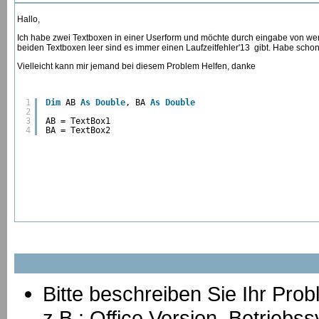
Hallo,
Ich habe zwei Textboxen in einer Userform und möchte durch eingabe von we
beiden Textboxen leer sind es immer einen Laufzeitfehler'13 gibt. Habe schon
Vielleicht kann mir jemand bei diesem Problem Helfen, danke
1
Dim
AB 
As
Double
, BA 
As
Double
2
3
AB = TextBox1
4
BA = TextBox2
Bitte beschreiben Sie Ihr Prob
z.B.: Office Version, Betrie