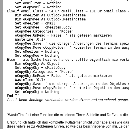
    Set oMailItem = Nothing

    Set oCopyMail = Nothing

ElseIf oMail.Class = 54 Or oMail.Class = 181 Or oMail.Class 
    Dim oMeeItem As Outlook.MeetingItem

    Dim oCopyMee As Outlook.MeetingItem

    Set oMeeItem = oMail

    Set oCopyMee = oMeeItem.Copy

    oCopyMee.Categories = "Kopie"

    oCopyMee.UnRead = False  ' als gelesen markieren

    WasteTime (0.1)

    oCopyMee.Save  ' die obrigen Änderungen des Termins speic
    oCopyMee.Move oCopyFolder  ' kopierter Termin in den ausg
    Set oMeeItem = Nothing

    Set oCopyMee = Nothing

Else  ' als Sicherheit vorhanden, sollte eigentlich nie vorko
    Dim oCopyObj As Object

    Set oCopyObj = oMail.Copy

    oCopyObj.Categories = "Kopie"

    oCopyObj.UnRead = False  ' als gelesen markieren

    WasteTime (0.1)

    oCopyObj.Save  ' die obrigen Änderungen in des Objektes s
    oCopyObj.Move oCopyFolder  ' kopiertes Objekt in den ausg
    Set oCopyObj = Nothing

[...] Wenn Anhänge vorhanden werden diese entsprechend gespe
"WasteTime" ist eine Funktion die mit einem Timer, Schleife und DoEvents di
Ursprünglich hatte ich das komplette If-Statement nicht und habe alles wie da
diese teilweise zu Problemen führen, so wie das beschriebene von mir. Leider 