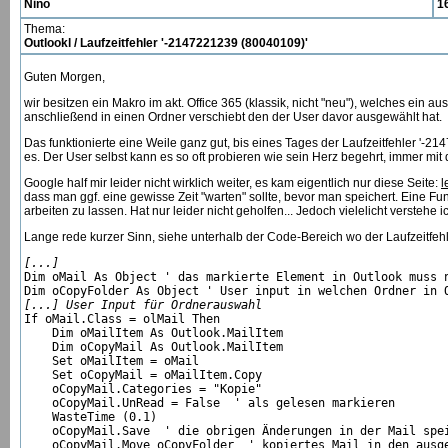
Nino
1
Thema:
Outlookl / Laufzeitfehler '-2147221239 (80040109)'
Guten Morgen,
wir besitzen ein Makro im akt. Office 365 (klassik, nicht "neu"), welches ein 
anschließend in einen Ordner verschiebt den der User davor ausgewählt hat.
Das funktionierte eine Weile ganz gut, bis eines Tages der Laufzeitfehler '
es. Der User selbst kann es so oft probieren wie sein Herz begehrt, immer m
Google half mir leider nicht wirklich weiter, es kam eigentlich nur diese Seite:
l
dass man ggf. eine gewisse Zeit "warten" sollte, bevor man speichert. Eine Fun
arbeiten zu lassen. Hat nur leider nicht geholfen... Jedoch vielelicht verstehe 
Lange rede kurzer Sinn, siehe unterhalb der Code-Bereich wo der Laufzeitfehl
[...]

Dim oMail As Object ' das markierte Element in Outlook muss 
[...] User Input für Ordnerauswahl  
If oMail.Class = olMail Then

    Dim oMailItem As Outlook.MailItem

    Dim oCopyMail As Outlook.MailItem

    Set oMailItem = oMail

    Set oCopyMail = oMailItem.Copy

    oCopyMail.Categories = "Kopie"

    oCopyMail.UnRead = False  ' als gelesen markieren

    WasteTime (0.1)

    oCopyMail.Save  ' die obrigen Änderungen in der Mail spe
    oCopyMail.Move oCopyFolder  ' kopiertes Mail in den ausge